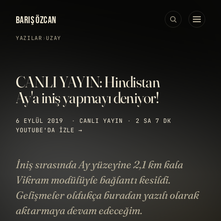
BARIŞ ÖZCAN
YAZILAR
›
UZAY
CANLI YAYIN: Hindistan
Ay'a iniş yapmayı deniyor!
6 EYLÜL 2019
·
CANLI YAYIN
·
2 SA 7 DK
YOUTUBE'DA IZLE →
İniş sırasında Ay yüzeyine 2,1 km kala
Vikram modülüyle bağlantı kesildi.
Gelişmeler oldukça buradan yazılı olarak
aktarmaya devam edeceğim.