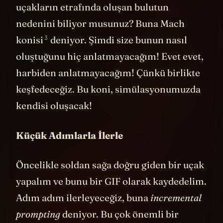
müydünüz? Sonik patlama yapan şu
uçakların etrafında oluşan bulutun
nedenini biliyor musunuz? Buna
Mach
3
konisi
deniyor. Şimdi size bunun nasıl
oluştuğunu hiç anlatmayacağım! Evet evet,
harbiden anlatmayacağım! Çünkü birlikte
keşfedeceğiz. Bu koni, simülasyonumuzda
kendisi oluşacak!
Küçük Adımlarla İlerle
Öncelikle soldan sağa doğru giden bir uçak
yapalım ve bunu bir GIF olarak kaydedelim.
Adım adım ilerleyeceğiz, buna
incremental