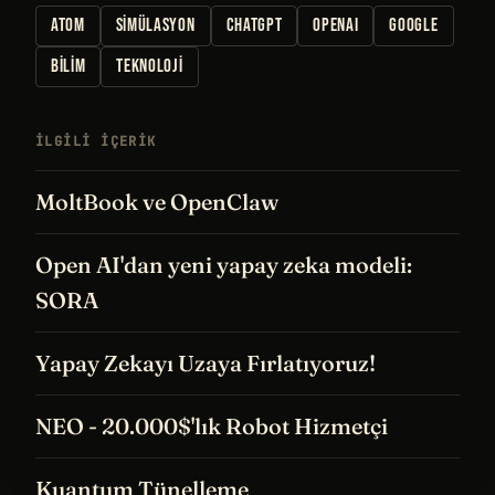
BU YAZIDAKI KAVRAMLAR
ATOM
SIMÜLASYON
CHATGPT
OPENAI
GOOGLE
BILIM
TEKNOLOJI
İLGILI IÇERIK
MoltBook ve OpenClaw
Open AI'dan yeni yapay zeka modeli:
SORA
Yapay Zekayı Uzaya Fırlatıyoruz!
NEO - 20.000$'lık Robot Hizmetçi