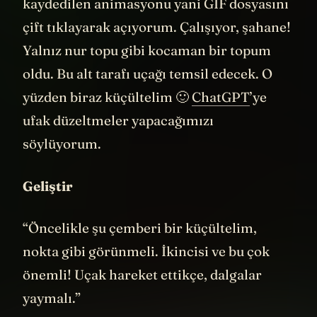
Süper! Şurada soldan klasörü açıp,
kaydedilen animasyonu yani GIF dosyasını
çift tıklayarak açıyorum. Çalışıyor, şahane!
Yalnız nur topu gibi kocaman bir topum
oldu. Bu alt tarafı uçağı temsil edecek. O
yüzden biraz küçültelim 🙂
ChatGPT
’ye
ufak düzeltmeler yapacağımızı
söylüyorum.
Geliştir
“Öncelikle şu çemberi bir küçültelim,
nokta gibi görünmeli. İkincisi ve bu çok
önemli! Uçak hareket ettikçe, dalgalar