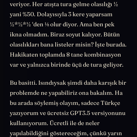
ChatGPT
’ye soruyorum ve hemen cevabı
veriyor. Her atışta tura gelme olasılığı ½
yani %50. Dolayısıyla 3 kere yaparsam
½*½*½ ‘den ⅛ olur diyor. Ama ben pek
ikna olmadım. Biraz soyut kalıyor. Bütün
olasılıkları bana listeler misin? İşte burada.
Hakikaten toplamda 8 tane kombinasyon
var ve yalnızca birinde üçü de tura geliyor.
Bu basitti. Isındıysak şimdi daha karışık bir
problemde ne yapabiliriz ona bakalım. Ha
bu arada söylemiş olayım, sadece Türkçe
yazıyorum ve ücretsiz GPT3.5 versiyonunu
kullanıyorum. Ücretli ile de neler