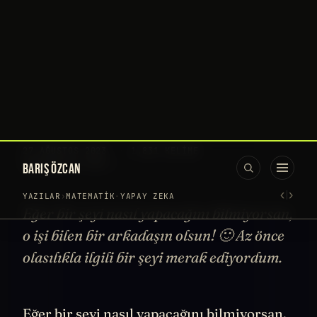
BARIŞ ÖZCAN
‹
›
YAZILAR
›
MATEMATIK
·
YAPAY ZEKA
ChatGPT ile Bilimsel
Simülasyonlar
27 AĞUSTOS 2023
·
1.831 KELIME
YOUTUBE'DA IZLE →
Eğer bir şeyi nasıl yapacağını bilmiyorsan,
o işi bilen bir arkadaşın olsun! 🙂 Az önce
olasılıkla ilgili bir şeyi merak ediyordum.