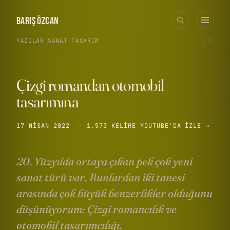
BARIŞ ÖZCAN
‹
›
YAZILAR
›
SANAT
·
TASARIM
Çizgi romandan otomobil
tasarımına
17 NISAN 2022
·
1.573 KELIME
YOUTUBE'DA IZLE →
20. Yüzyılda ortaya çıkan pek çok yeni
sanat türü var. Bunlardan iki tanesi
arasında çok büyük benzerlikler olduğunu
düşünüyorum: Çizgi romancılık ve
otomobil tasarımcılığı.