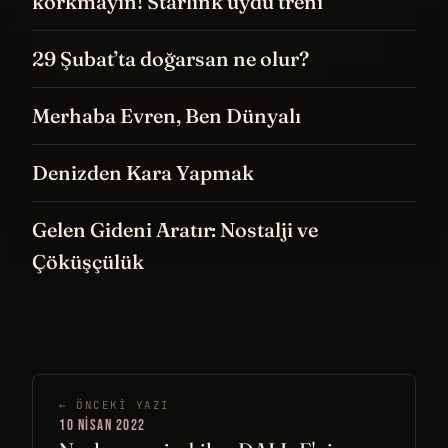
korkmayın! Starlink uydu treni
29 Şubat’ta doğarsan ne olur?
Merhaba Evren, Ben Dünyalı
Denizden Kara Yapmak
Gelen Gideni Aratır: Nostalji ve
Çöküşçülük
← ÖNCEKI YAZI
10 NISAN 2022