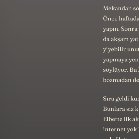
Mekandan son
Önce haftada 
yapın. Sonra 
da akşam yat
yiyebilir unu
yapmaya yeni
söylüyor. Bu
bozmadan der
Sıra geldi ku
Bunlara siz ka
Elbette ilk a
internet yok 