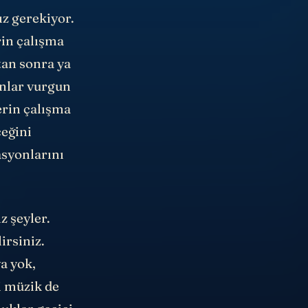
z gerekiyor.
rin çalışma
tan sonra ya
anlar vurgun
erin çalışma
ceğini
asyonlarını
z şeyler.
irsiniz.
ya yok,
ki müzik de