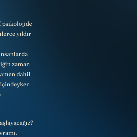
 psikolojide
lerce yıldır
insanlarda
diğin zaman
amamen dahil
 içindeyken
p
başlayacağız?
vramı.