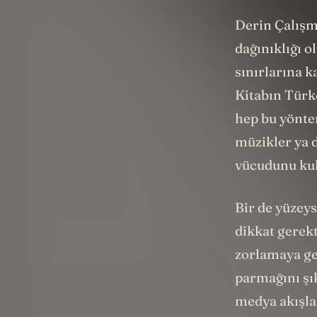
Derin Çalışm
dağınıklığı 
sınırlarına k
Kitabın Türkç
hep bu yöntem
müzikler ya d
vücudunu kul
Bir de yüzeys
dikkat gerekt
zorlamaya ge
parmağını şık
medya akışla