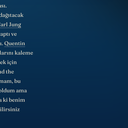
sı.
 dağıtacak
arl Jung
aptı ve
ı.
Quentin
larını kaleme
ek için
d the
amam, bu
 oldum ama
a ki benim
lirsiniz