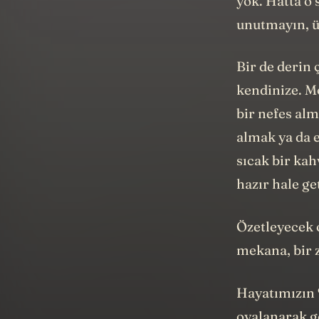
yok. Hatta o
unutmayın, üs
Bir de derin
kendinize. M
bir nefes al
almak ya da 
sıcak bir kah
hazır hale ge
Özetleyecek o
mekana, bir 
Hayatımızın %
oyalanarak g