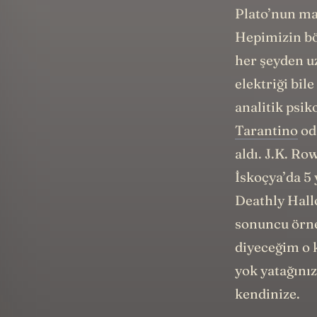
Plato’nun mağ
Hepimizin bö
her şeyden uz
elektriği bil
analitik psik
Tarantino
od
aldı. J.K. Ro
İskoçya’da 5 y
Deathly Hall
sonuncu örne
diyeceğim o 
yok yatağınız
kendinize.