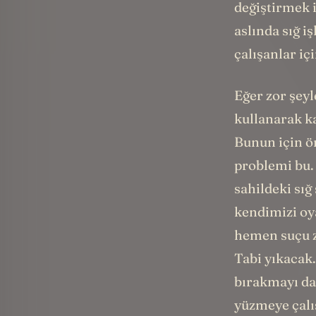
değiştirmek i
aslında sığ i
çalışanlar iç
Eğer zor şey
kullanarak ka
Bunun için ö
problemi bu.
sahildeki sığ
kendimizi oya
hemen suçu za
Tabi yıkacak.
bırakmayı da
yüzmeye çalı