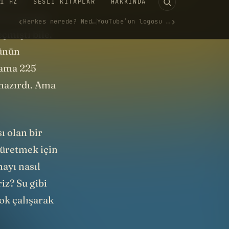
ır eli
 34 tanesini
çmişti bile.
günün
kşama 225
 hazırdı. Ama
ı olan bir
 üretmek için
ayı nasıl
riz? Su gibi
ok çalışarak