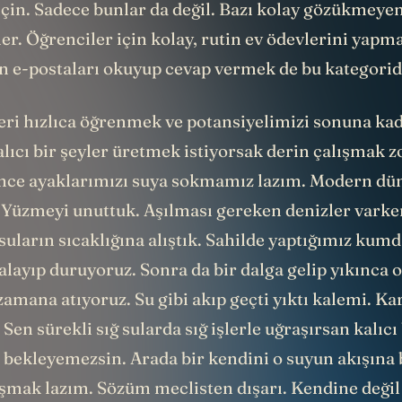
çin. Sadece bunlar da değil. Bazı kolay gözükmeyen
şler. Öğrenciler için kolay, rutin ev ödevlerini yapm
in e-postaları okuyup cevap vermek de bu kategorid
leri hızlıca öğrenmek ve potansiyelimizi sonuna ka
lıcı bir şeyler üretmek istiyorsak derin çalışmak z
nce ayaklarımızı suya sokmamız lazım. Modern dü
 Yüzmeyi unuttuk. Aşılması gereken denizler varke
 suların sıcaklığına alıştık. Sahilde yaptığımız kum
layıp duruyoruz. Sonra da bir dalga gelip yıkınca o 
mana atıyoruz. Su gibi akıp geçti yıktı kalemi. Ka
 Sen sürekli sığ sularda sığ işlerle uğraşırsan kalıcı
 bekleyemezsin. Arada bir kendini o suyun akışına 
şmak lazım. Sözüm meclisten dışarı. Kendine değil