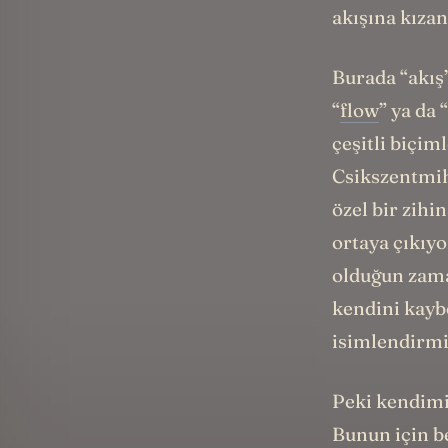
akışına kızan
Burada “akış”
“
flow
” ya da
çeşitli biçi
Csikszentmih
özel bir zih
ortaya çıkıyo
olduğun zama
kendini kayb
isimlendirmi
Peki kendimiz
Bunun için b