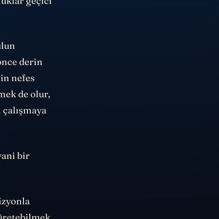
uklar geçici
ulun
önce derin
in nefes
mek de olur,
n çalışmaya
ani bir
vizyonla
 üretebilmek