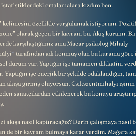
 istatistiklerdeki ortalamalara kızdım ben.
 kelimesini özellikle vurgulamak istiyorum. Pozitif
 “zone” olarak geçen bir kavram bu. Akış kuramı. Bin
mlerde karşılaştığımız ama Macar psikolog
Mihaly
4
ályi
tarafından adı konmuş olan bu kurama göre 
insel durum var. Yaptığın işe tamamen dikkatini ver
r. Yaptığın işe enerjik bir şekilde odaklandığın, t
n akışa girmiş oluyorsun. Csikszentmihályi işinin
eden sanatçılardan etkilenerek bu konuyu araştırı
ş.
i akışa nasıl kaptıracağız? Derin çalışmaya nasıl 
en de bir kavram bulmaya karar verdim. Mağara ka