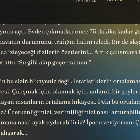
. Baş ucunda çalan telefonun alarmını kapattı. Haz
1
eğmişken o gün ona yapacağı 2617 dokunuştan
ilk
 gün boyu harcayacağı 145 dakikanın 15 dakikası ge
zyonu açtı. Evden çıkmadan önce 75 dakika kadar 
havanın durumunu, trafiğin halini izledi. Bir de a
a izleyeceği dizilerin özetlerini... Artık çalışmaya
t attı: “Su gibi akıp geçer zaman.”
 bu sizin hikayeniz değil. İstatistiklerin ortalamas
esi. Çalışmak için, okumak için, anlamlı bir şeyler
yan insanların ortalama hikayesi. Peki bu ortalam
iz? Üretkenliğimizi, verimliliğimizi nasıl arttırabili
amana nasıl ayak uydurabiliriz? İpucu veriyorum: Ç
alışarak...