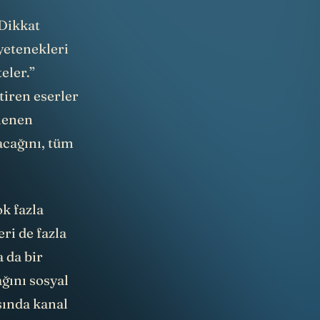
“Dikkat
yetenekleri
eler.”
tiren eserler
elenen
acağını, tüm
ok fazla
ri de fazla
 da bir
ğını sosyal
sında kanal