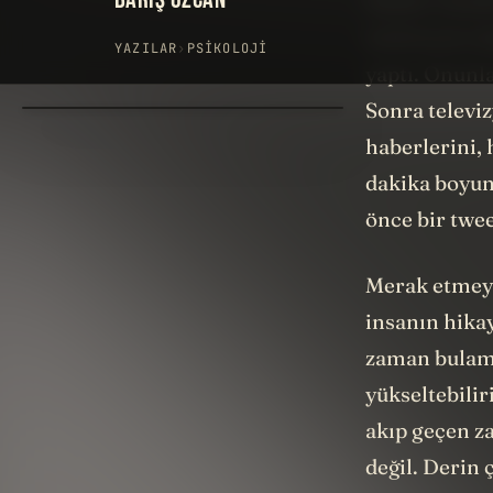
Sabah. Uyandı
telefonuna d
yaptı. Onunla
Sonra televi
haberlerini, 
dakika boyunc
önce bir twee
Merak etmeyin
insanın hikay
zaman bulama
yükseltebilir
akıp geçen z
değil. Derin ç