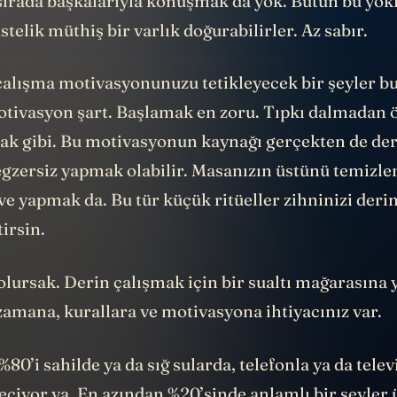
 sırada başkalarıyla konuşmak da yok. Bütün bu yokl
telik müthiş bir varlık doğurabilirler. Az sabır.
 çalışma motivasyonunuzu tetikleyecek bir şeyler b
otivasyon şart. Başlamak en zoru. Tıpkı dalmadan 
mak gibi. Bu motivasyonun kaynağı gerçekten de der
egzersiz yapmak olabilir. Masanızın üstünü temizle
ve yapmak da. Bu tür küçük ritüeller zihninizi deri
tirsin.
lursak. Derin çalışmak için bir sualtı mağarasına y
zamana, kurallara ve motivasyona ihtiyacınız var.
80’i sahilde ya da sığ sularda, telefonla ya da tele
eçiyor ya. En azından %20’sinde anlamlı bir şeyler