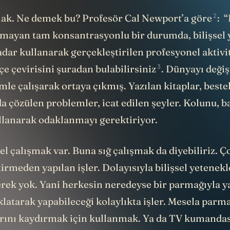
2
ak. Ne demek bu? Profesör Cal Newport’a
göre
: 
olmayan tam konsantrasyonlu bir durumda, bilişsel 
adar kullanarak gerçekleştirilen profesyonel aktivit
3
e çevirisini şuradan bulabilirsiniz
. Dünyayı değiş
le çalışarak ortaya çıkmış. Yazılan kitaplar, best
a çözülen problemler, icat edilen şeyler. Kolunu, b
lanarak odaklanmayı gerektiriyor.
el çalışmak var. Buna sığ çalışmak da diyebiliriz. Ç
irmeden yapılan işler. Dolayısıyla bilişsel yetenekle
rek yok. Yani herkesin neredeyse bir parmağıyla ya
latarak yapabileceği kolaylıkta işler. Mesela parma
rını kaydırmak için kullanmak. Ya da TV kumanda