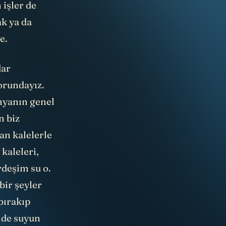
 işler de
ak ya da
e.
dar
orundayız.
nyanın genel
n biz
dan kalelerle
kaleleri,
rdeşim su o.
 bir şeyler
bırakıp
 de suyun