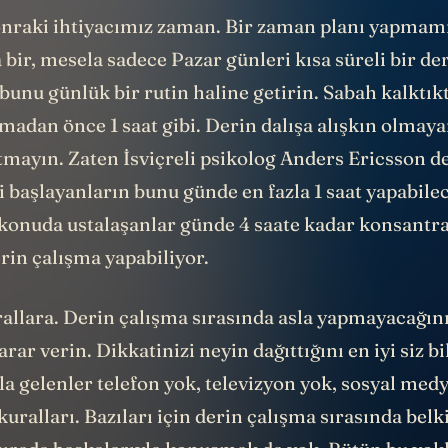
raki ihtiyacımız zaman. Bir zaman planı yapmamı
bir, mesela sadece Pazar günleri kısa süreli bir de
bunu günlük bir rutin haline getirin. Sabah kalktık
madan önce 1 saat gibi. Derin dalışa alışkın olmay
tmayın. Zaten İsviçreli psikolog Anders Ericsson d
 başlayanların bunu günde en fazla 1 saat yapabile
 konuda ustalaşanlar günde 4 saate kadar konsantr
in çalışma yapabiliyor.
rallara. Derin çalışma sırasında asla yapmayacağını
rar verin. Dikkatinizi neyin dağıttığını en iyi siz bil
kla gelenler telefon yok, televizyon yok, sosyal med
kuralları. Bazıları için derin çalışma sırasında bel