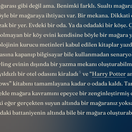
arası gibi değil ama. Benimki farklı. Sualtı mağara
yle bir mağaraya ihtiyacı var. Bir mekana. Dikkati
ak bir yer. Evdeki bir oda. Ya da odadaki bir köşe.
C
e olmayan bir köy evini kendisine böyle bir mağara y
olojinin kurucu metinleri kabul edilen kitaplar yazd
asına kapanıp bilgisayar bile kullanmadan senaryo
wling evinin dışında bir yazma mekanı oluşturabilm
5
ıldızlı bir otel odasını
kiraladı
ve “
Harry Potter
an
ows” kitabını tamamlayana kadar o odada kaldı. T
kle mağara kavramını epeyce bir zenginleştirmiş
ki eğer gerçekten suyun altında bir mağaranız yoks
daki battaniyenin altında bile bir mağara oluşturabi