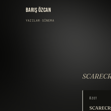
BARIŞ ÖZCAN
YAZILAR
›
SINEMA
SCARECRO
ÖZET
SCARECROW