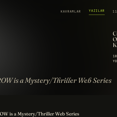
YAZILAR
KAVRAMLAR
1
C
O
K
18
YO
W is a Mystery/Thriller Web Series
 is a Mystery/Thriller Web Series