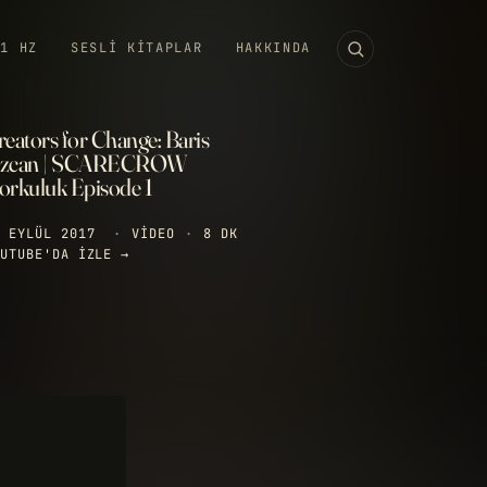
11 HZ
SESLI KITAPLAR
HAKKINDA
reators for Change: Baris
zcan | SCARECROW
orkuluk Episode 1
 EYLÜL 2017
·
VIDEO
·
8 DK
UTUBE'DA IZLE →