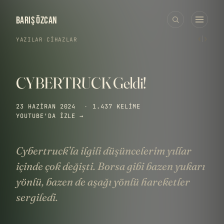
BARIŞ ÖZCAN
‹
›
YAZILAR
›
CIHAZLAR
CYBERTRUCK Geldi!
23 HAZIRAN 2024
·
1.437 KELIME
YOUTUBE'DA IZLE →
Cybertruck’la ilgili düşüncelerim yıllar
içinde çok değişti. Borsa gibi bazen yukarı
yönlü, bazen de aşağı yönlü hareketler
sergiledi.