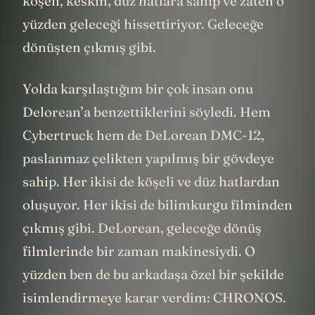
köşeli, keskin, düz hatlara sahip ve zaten o
yüzden geleceği hissettiriyor. Geleceğe
dönüşten çıkmış gibi.
Yolda karşılaştığım bir çok insan onu
Delorean’a benzettiklerini söyledi. Hem
Cybertruck hem de DeLorean DMC-12,
paslanmaz çelikten yapılmış bir gövdeye
sahip. Her ikisi de köşeli ve düz hatlardan
oluşuyor. Her ikisi de bilimkurgu filminden
çıkmış gibi. DeLorean, geleceğe dönüş
filmlerinde bir zaman makinesiydi. O
yüzden ben de bu arkadaşa özel bir şekilde
isimlendirmeye karar verdim: CHRONOS.