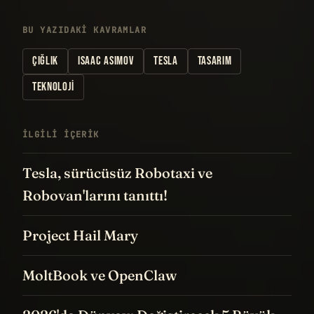
BU YAZIDAKI KAVRAMLAR
ÇIĞLIK
ISAAC ASIMOV
TESLA
TASARIM
TEKNOLOJI
İLGILI IÇERIK
Tesla, sürücüsüz Robotaxi ve
Robovan'larını tanıttı!
Project Hail Mary
MoltBook ve OpenClaw