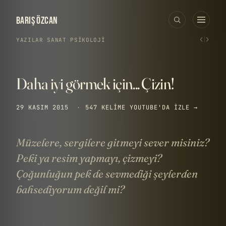
BARIŞ ÖZCAN
‹
›
YAZILAR
›
SANAT
·
PSIKOLOJI
Daha iyi görmek için... Çizin!
29 KASIM 2015
·
547 KELIME
YOUTUBE'DA IZLE →
Müzelere, sergilere gitmeyi sever misiniz?
Peki ya resim yapmayı, çizmeyi?
Çoğunluğun pek de sevmediği şeylerden
bahsediyorum değil mi?