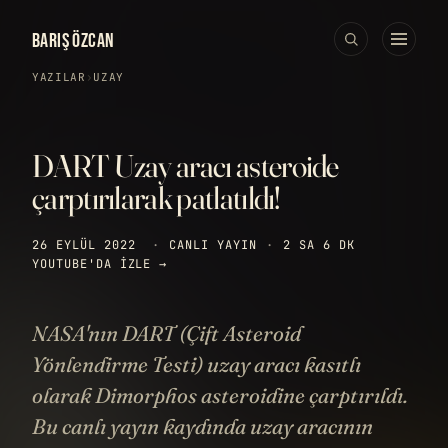
BARIŞ ÖZCAN
YAZILAR
›
UZAY
DART Uzay aracı asteroide
çarptırılarak patlatıldı!
26 EYLÜL 2022
·
CANLI YAYIN
·
2 SA 6 DK
YOUTUBE'DA IZLE →
NASA'nın DART (Çift Asteroid
Yönlendirme Testi) uzay aracı kasıtlı
olarak Dimorphos asteroidine çarptırıldı.
Bu canlı yayın kaydında uzay aracının