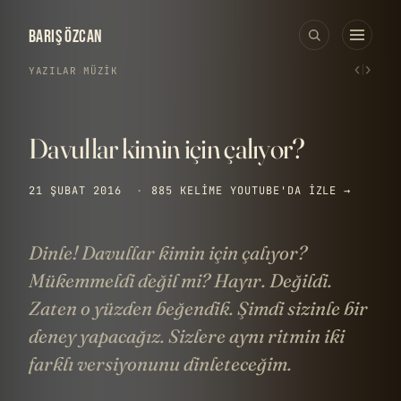
BARIŞ ÖZCAN
‹
›
YAZILAR
›
MÜZIK
Davullar kimin için çalıyor?
21 ŞUBAT 2016
·
885 KELIME
YOUTUBE'DA IZLE →
Dinle! Davullar kimin için çalıyor?
Mükemmeldi değil mi? Hayır. Değildi.
Zaten o yüzden beğendik. Şimdi sizinle bir
deney yapacağız. Sizlere aynı ritmin iki
farklı versiyonunu dinleteceğim.