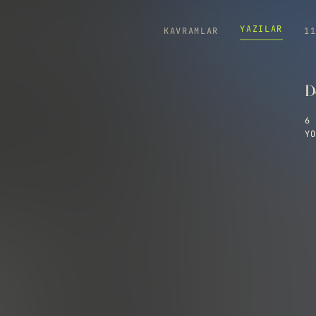
YAZILAR
KAVRAMLAR
1
D
6 
YO