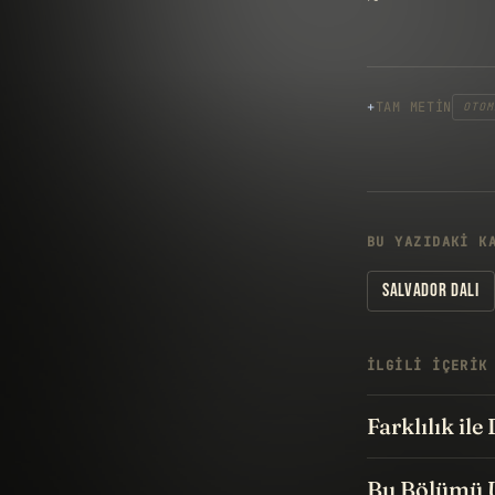
TAM METIN
OTOM
BU YAZIDAKI K
SALVADOR DALI
İLGILI IÇERIK
Farklılık il
Bu Bölümü 