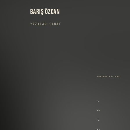
BARIŞ ÖZCAN
YAZILAR
›
SANAT
~ ~ ~ ~
~
~
~
~