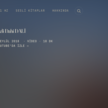
11 HZ
SESLI KITAPLAR
HAKKINDA
eli Dahi DALİ
EYLÜL 2018
·
VIDEO
·
10 DK
UTUBE'DA IZLE →