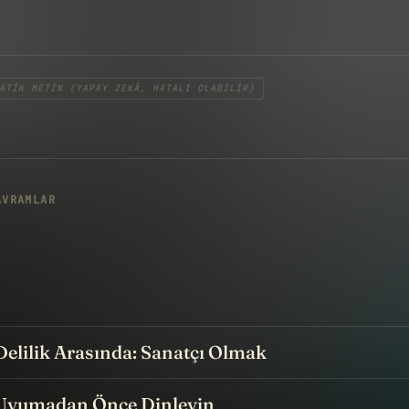
ATIK METIN (YAPAY ZEKÂ, HATALI OLABILIR)
AVRAMLAR
e Delilik Arasında: Sanatçı Olmak
Uyumadan Önce Dinleyin