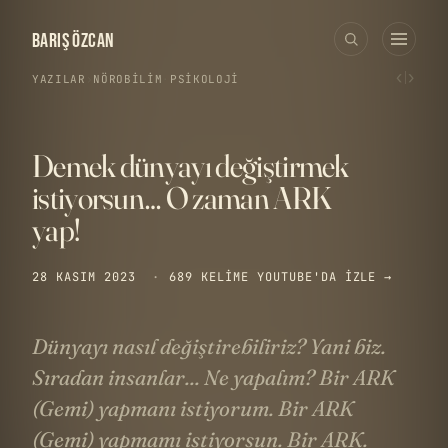
BARIŞ ÖZCAN
‹
›
YAZILAR
›
NÖROBILIM
·
PSIKOLOJI
Demek dünyayı değiştirmek
istiyorsun… O zaman ARK
yap!
28 KASIM 2023
·
689 KELIME
YOUTUBE'DA IZLE →
Dünyayı nasıl değiştirebiliriz? Yani biz.
Sıradan insanlar... Ne yapalım? Bir ARK
(Gemi) yapmanı istiyorum. Bir ARK
(Gemi) yapmamı istiyorsun. Bir ARK.