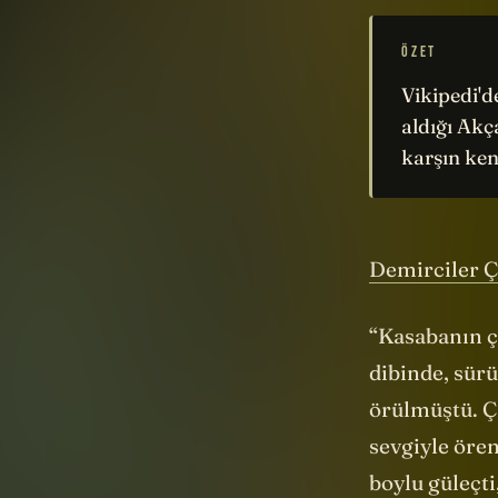
ÖZET
Vikipedi'd
aldığı Akç
karşın ken
Demirciler Ç
“Kasabanın ça
dibinde, sürü
örülmüştü. Ça
sevgiyle ören
boylu güleçt