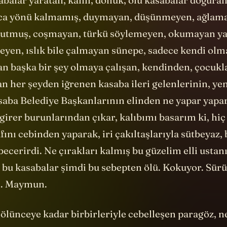
nca yönü kalmamış, duymayan, düşünmeyen, ağlama
nutmuş, coşmayan, türkü söylemeyen, okumayan y
eyen, ıslık bile çalmayan sünepe, sadece kendi olm
n başka bir şey olmaya çalışan, kendinden, çocukl
n her şeyden iğrenen kasaba ileri gelenlerinin, ye
saba Belediye Başkanlarının elinden ne yapar yapar
girer burunlarından çıkar, kalıbımı basarım ki, hiç
ını cebinden yaparak, iri çakıltaşlarıyla sütbeyaz,
ecerirdi. Ne çırakları kalmış bu güzelim elli ustan
te bu kasabalar şimdi bu sebepten ölü. Kokuyor. Sür
ı. Maymun.
ölünceye kadar birbirleriyle cebelleşen paragöz, ne