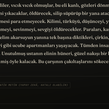
liler, vıcık vıcık olmuşlar, bu eli kanlı, gözleri dö
ni yıkacaklar, öldürecek, silip süpürüp bir yana ata
mesi para etmeyecek. Kilimi, türküyü, düşünceyi, y
meyi, sevinmeyi, sevgiyi öldürecekler. Paraları, k
lim akarsuyun yanına tek başına diktikleri, çirkin,
eri gibi ucube apartmanları yaşayacak. Tümden insa
 Unutulmuş ustanın elinin hüneri, güzel nakışı bir
miş öyle kalacak. Bu çarşının çakıltaşlarını sökecek
ATIK METIN (YAPAY ZEKÂ, HATALI OLABILIR)