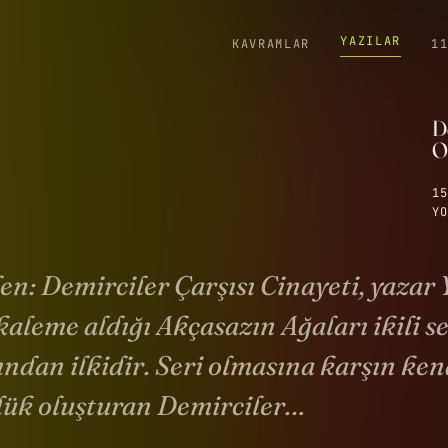
YAZILAR
KAVRAMLAR
1
De
O
15
YO
en: Demirciler Çarşısı Cinayeti, yazar
aleme aldığı Akçasazın Ağaları ikili se
ndan ilkidir. Seri olmasına karşın ken
lük oluşturan Demirciler…