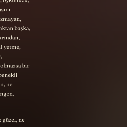
sını
azmayan,
aktan başka,
arından,
ni yetme,
,
 olmazsa bir
 benekli
ın, ne
üngen,
 güzel, ne