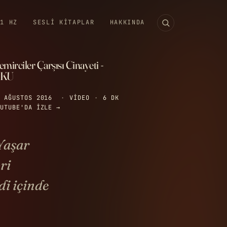
11 HZ
SESLI KITAPLAR
HAKKINDA
mirciler Çarşısı Cinayeti -
KU
 AĞUSTOS 2016
·
VIDEO
·
6 DK
UTUBE'DA IZLE →
 Yaşar
ri
di içinde