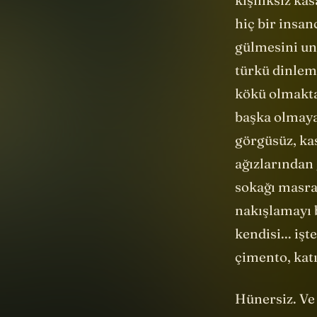
hiç bir insa
gülmesini u
türkü dinlem
kökü olmakta
başka olmaya
görgüsüz, ka
ağızlarından 
sokağı masraf
nakışlamayı b
kendisi... iş
çimento, kat
Hünersiz. Ve 