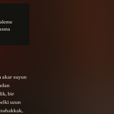
kaleme
masına
a akar suyun
ından
ik, bir
belki uzun
 muhakkak,