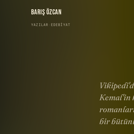
BARIŞ ÖZCAN
YAZILAR
›
EDEBIYAT
Vikipedi'd
Kemal'in k
romanları
bir bütün