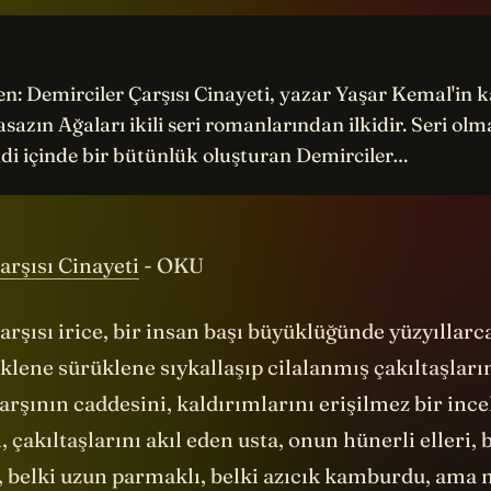
en: Demirciler Çarşısı Cinayeti, yazar Yaşar Kemal'in 
asazın Ağaları ikili seri romanlarından ilkidir. Seri ol
di içinde bir bütünlük oluşturan Demirciler…
arşısı Cinayeti
- OKU
rşısı irice, bir insan başı büyüklüğünde yüzyıllarc
klene sürüklene sıykallaşıp cilalanmış çakıltaşlar
rşının caddesini, kaldırımlarını erişilmez bir incel
, çakıltaşlarını akıl eden usta, onun hünerli elleri, 
i, belki uzun parmaklı, belki azıcık kamburdu, ama