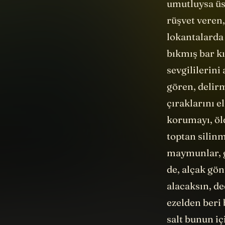
umutluysa üst
rüşvet veren
lokantalarda 
bıkmış bar kı
sevgililerini
gören, delir
çıraklarını e
korumayı, öl
toptan silinm
maymunlar, gü
de, alçak gön
alacaksın, de
ezelden beri 
salt bunun iç