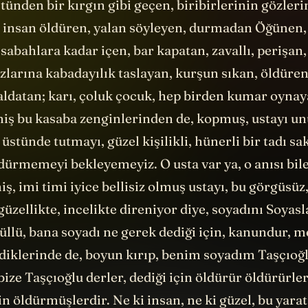
ünden bir kırgın gibi geçen, biribirlerinin gözleri
, insan öldüren, yalan söyleyen, durmadan Öğünen,
sabahlara kadar içen, bar kapatan, zavallı, perişan
zlarına kabadayılık taslayan, kurşun sıkan, öldüren,
 aldatan; karı, çoluk çocuk, hep birden kumar oynay
miş bu kasaba zenginlerinden de, kopmuş, ustayı 
l üstünde tutmayı, güzel kişilikli, hünerli bir tadı s
dürmemeyi bekleyemeyiz. O usta var ya, o anısı bil
iş, imi timi iyice bellisiz olmuş ustayı, bu görgüsüz,
zellikte, incelikte direniyor diye, soyadını Soyasl
üllü, bana soyadı ne gerek dediği için, kanundur, 
diklerinde de, boyun kırıp, benim soyadım Taşçıoğl
bize Taşçıoğlu derler, dediği için öldürür öldürürler
in öldürmüşlerdir. Ne ki insan, ne ki güzel, bu yarat