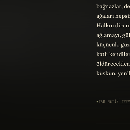
bağnazlar, de
ağaları hepsi
Halkın diren
ağlamayı, gül
küçücük, güze
katlı kendil
öldürecekler.
küskün, yenil
TAM METIN
OTOM