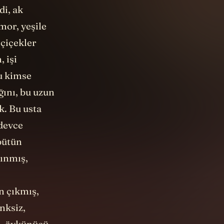
di, ak
mor, yeşile
çiçekler
 işi
u kimse
ğını, bu uzun
k. Bu usta
 devce
 bütün
rınmış,
n çıkmış,
nksiz,
n, öykünücü,