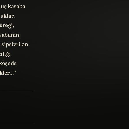
nmüş kasaba
caklar.
üreği,
asabanın,
 sipsivri on
nlığı
 köşede
ler...”