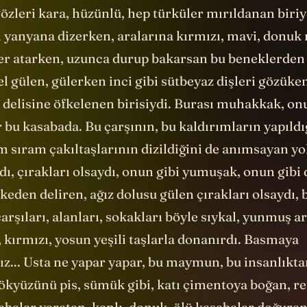
özleri kara, hüzünlü, hep türküler mırıldanan biriy
ı yanyana dizerken, aralarına kırmızı, mavi, donuk 
er atarken, uzunca durup bakarsan bu beneklerden 
l gülen, gülerken inci gibi sütbeyaz dişleri gözüken,
 delisine öfkelenen birisiydi. Burası muhakkak, on
bu kasabada. Bu çarşının, bu kaldırımların yapıldı
 sıram çakıltaşlarının dizildiğini de anımsayan yo
ı, çırakları olsaydı, onun gibi yumuşak, onun gibi
keden deliren, ağız dolusu gülen çırakları olsaydı,
arşıları, alanları, sokakları böyle sıykal, yunmuş a
, kırmızı, yosun yeşili taşlarla donanırdı. Basmaya
z... Usta ne yapar yapar, bu maymun, bu insanlıkta
ökyüzünü pis, sümük gibi, katı çimentoya boğan, re
sabalar yaratan, kanlı, donuk, ölü kasabalar doğura