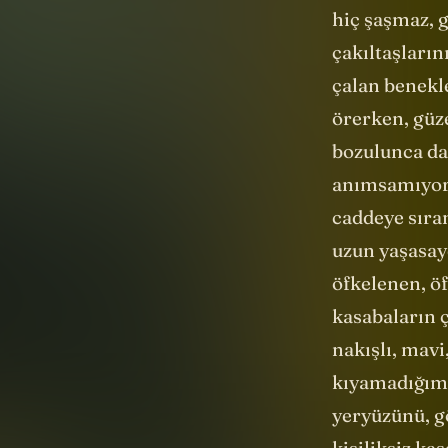
hiç şaşmaz, g
çakıltaşların
çalan benekl
örerken, güze
bozulunca da
anımsamıyor 
caddeye sıram
uzun yaşasayd
öfkelenen, öf
kasabaların ç
nakışlı, mavi
kıyamadığımı
yeryüzünü, g
kişiliksiz ka