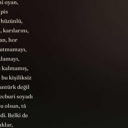
ni oyan,
 pis
, hüzünlü,
 karılarını,
an, hor
unutmamayı,
aklamayı,
e kalmamış,
 bu kişiliksiz
antürk değil
mecburi soyadı
u olsun, tâ
di. Belki de
ıklar,