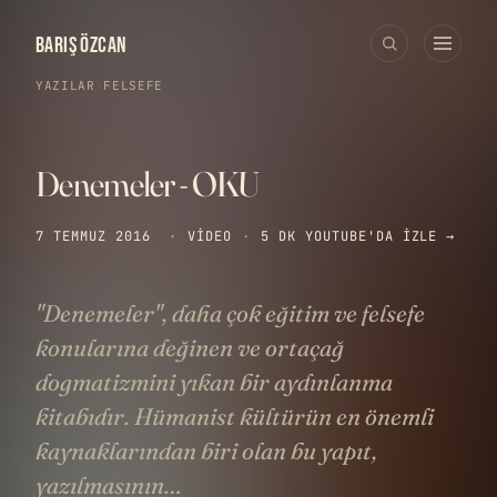
BARIŞ ÖZCAN
YAZILAR
›
FELSEFE
Denemeler - OKU
7 TEMMUZ 2016
·
VIDEO
·
5 DK
YOUTUBE'DA IZLE →
"Denemeler", daha çok eğitim ve felsefe
konularına değinen ve ortaçağ
dogmatizmini yıkan bir aydınlanma
kitabıdır. Hümanist kültürün en önemli
kaynaklarından biri olan bu yapıt,
yazılmasının…