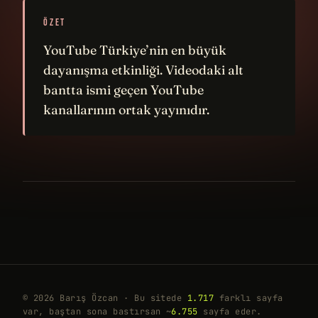
ÖZET
YouTube Türkiye’nin en büyük
dayanışma etkinliği. Videodaki alt
bantta ismi geçen YouTube
kanallarının ortak yayınıdır.
© 2026 Barış Özcan · Bu sitede
1.717
farklı sayfa
var, baştan sona bastırsan ~
6.755
sayfa eder.