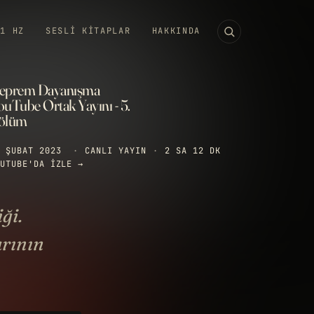
11 HZ
SESLI KITAPLAR
HAKKINDA
eprem Dayanışma
ouTube Ortak Yayını - 5.
ölüm
 ŞUBAT 2023
·
CANLI YAYIN
·
2 SA 12 DK
UTUBE'DA IZLE →
ği.
arının