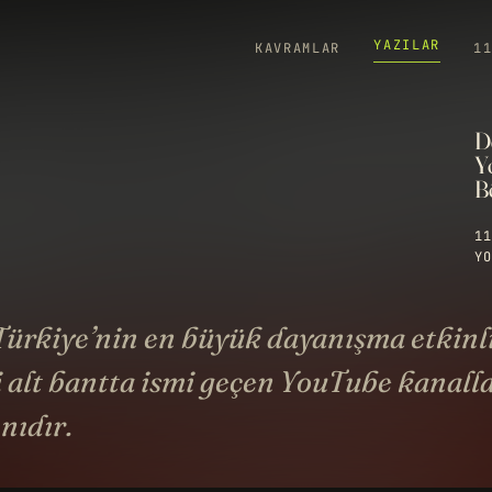
YAZILAR
KAVRAMLAR
1
D
Y
B
11
YO
ürkiye’nin en büyük dayanışma etkinli
 alt bantta ismi geçen YouTube kanall
nıdır.