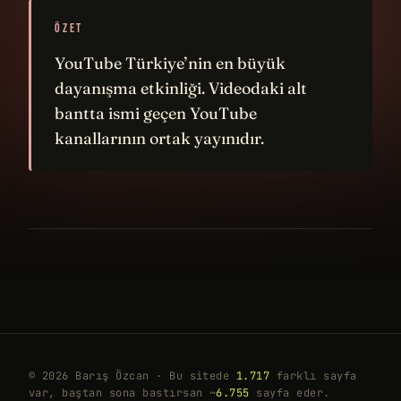
ÖZET
YouTube Türkiye’nin en büyük
dayanışma etkinliği. Videodaki alt
bantta ismi geçen YouTube
kanallarının ortak yayınıdır.
© 2026 Barış Özcan · Bu sitede
1.717
farklı sayfa
var, baştan sona bastırsan ~
6.755
sayfa eder.