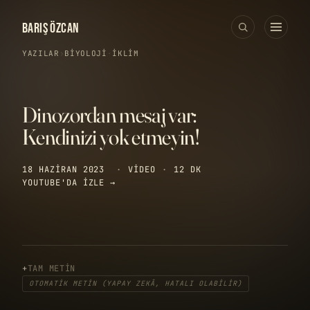
BARIŞ ÖZCAN
YAZILAR
›
BIYOLOJI
·
İKLIM
Dinozordan mesaj var:
Kendinizi yok etmeyin!
18 HAZIRAN 2023
·
VIDEO
·
12 DK
YOUTUBE'DA IZLE →
TAM METIN
OTOMATIK METIN (YAPAY ZEKÂ, HATALI OLABILIR)