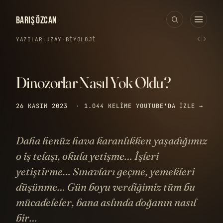
BARIŞ ÖZCAN
‹
›
YAZILAR
›
UZAY
·
BIYOLOJI
Dinozorlar Nasıl Yok Oldu?
26 KASIM 2023
·
1.044 KELIME
YOUTUBE'DA IZLE →
Daha henüz hava karanlıkken yaşadığımız
o iş telaşı, okula yetişme… İşleri
yetiştirme… Sınavları geçme, yemekleri
düşünme… Gün boyu verdiğimiz tüm bu
mücadeleler, bana aslında doğanın nasıl
bir…