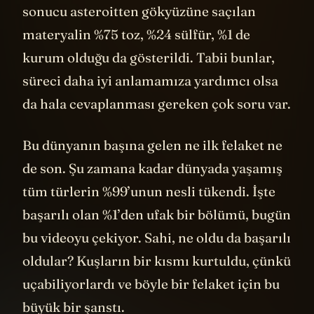
sonucu asteroitten gökyüzüne saçılan
materyalin %75 toz, %24 sülfür, %1 de
kurum olduğu da gösterildi. Tabii bunlar,
süreci daha iyi anlamamıza yardımcı olsa
da hala cevaplanması gereken çok soru var.
Bu dünyanın başına gelen ne ilk felaket ne
de son. Şu zamana kadar dünyada yaşamış
tüm türlerin %99’unun nesli tükendi. İşte
başarılı olan %1’den ufak bir bölümü, bugün
bu videoyu çekiyor. Sahi, ne oldu da başarılı
oldular? Kuşların bir kısmı kurtuldu, çünkü
uçabiliyorlardı ve böyle bir felaket için bu
büyük bir şanstı.