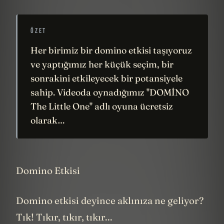
ÖZET
Her birimiz bir domino etkisi taşıyoruz
ve yaptığımız her küçük seçim, bir
sonrakini etkileyecek bir potansiyele
sahip. Videoda oynadığımız "DOMİNO
The Little One" adlı oyuna ücretsiz
olarak…
Domino Etkisi
Domino etkisi deyince aklınıza ne geliyor?
Tık! Tıkır, tıkır, tıkır...