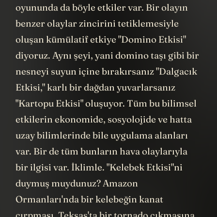
oyununda da böyle etkiler var. Bir olayın
benzer olaylar zincirini tetiklemesiyle
oluşan kümülatif etkiye "Domino Etkisi"
diyoruz. Aynı şeyi, yani domino taşı gibi bir
nesneyi suyun içine bırakırsanız "Dalgacık
Etkisi," karlı bir dağdan yuvarlarsanız
"Kartopu Etkisi" oluşuyor. Tüm bu bilimsel
etkilerin ekonomide, sosyolojide ve hatta
uzay bilimlerinde bile uygulama alanları
var. Bir de tüm bunların hava olaylarıyla
bir ilgisi var. İklimle. "Kelebek Etkisi"ni
duymuş muydunuz? Amazon
Ormanları'nda bir kelebeğin kanat
çırpması, Teksas'ta bir tornado çıkmasına