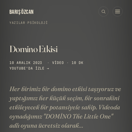
BARIŞ ÖZCAN
YAZILAR
›
PSIKOLOJI
Domino Etkisi
10 ARALIK 2023
·
VIDEO
·
10 DK
YOUTUBE'DA IZLE →
Her birimiz bir domino etkisi taşıyoruz ve
yaptığımız her küçük seçim, bir sonrakini
etkileyecek bir potansiyele sahip. Videoda
oynadığımız "DOMİNO The Little One"
adlı oyuna ücretsiz olarak…