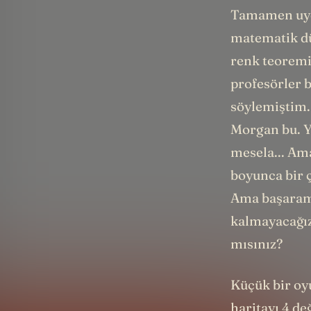
Tamamen uydu
matematik dü
renk teoremi"
profesörler b
söylemiştim.
Morgan bu. Y
mesela... Ama
boyunca bir 
Ama başaramı
kalmayacağız
mısınız?
Küçük bir oy
haritayı 4 de