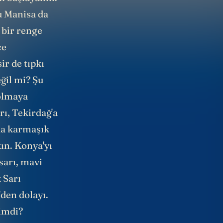
u Manisa da
 bir renge
ce
ir de tıpkı
eğil mi? Şu
 olmaya
rı, Tekirdağ'a
 da karmaşık
ın. Konya'yı
sarı, mavi
 Sarı
'den dolayı.
şimdi?