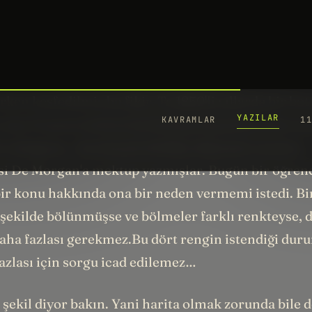
ritasını açın. Dört renk seçin ve boyamaya başlayın
unmayacak, göreceksiniz. İngiltere'nin ilçelerini, 
dört renk seçin. Yeterli olacak, göreceksiniz. Hiçb
kunmadan boyayabileceksiniz. Aslına bakarsanız t
rken keşfedilmiş bu fikir.
Ta 1850'li yıllarda bir bo
olan Francis Guthrie bu haritayı boyarken fark etm
i olduğunu...
Kardeşiyle birlikte dönemin meşhur
i De Morgan'a mektup yazmışlar. Bugün bir öğre
ir konu hakkında ona bir neden vermemi istedi. Bir
 şekilde bölünmüşse ve bölmeler farklı renkteyse, 
daha fazlası gerekmez.Bu dört rengin istendiği duru
azlası için sorgu icad edilemez…
şekil diyor bakın. Yani harita olmak zorunda bile d