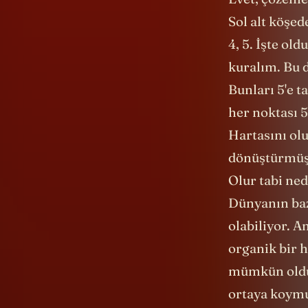
Sol alt köşed
4, 5. İşte ol
kuralım. Bu 
Bunları 5'e t
her noktası 5
Hartasını olu
dönüştürmüş o
Olur tabi ned
Dünyanın bazı
olabiliyor. A
organik bir 
mümkün olduğ
ortaya koymu