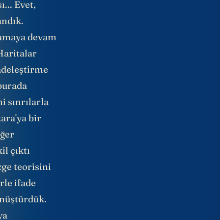
... Evet,
andık.
oyamaya devam
Haritalar
adeleştirme
 burada
i sınrılarla
ara'ya bir
iğer
il çıktı
ge teorisini
rle ifade
dönüştürdük.
ya