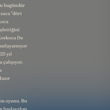
gün bugündür
saca "dört
koca
şfettiğini
 Koskoca De
spatlayamıyor
25 yıl
 çalışıyor.
a
Hazır
 bu oyunu. Bu
en başlayalım.