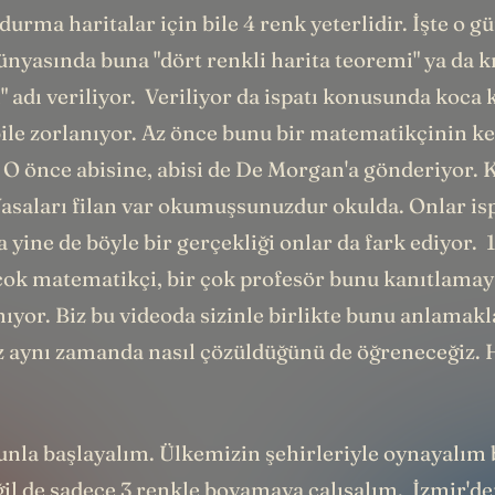
rma haritalar için bile 4 renk yeterlidir. İşte o 
nyasında buna "dört renkli harita teoremi" ya da kı
 adı veriliyor. Veriliyor da ispatı konusunda koca 
ile zorlanıyor. Az önce bunu bir matematikçinin ke
 O önce abisine, abisi de De Morgan'a gönderiyor.
asaları filan var okumuşsunuzdur okulda. Onlar i
 yine de böyle bir gerçekliği onlar da fark ediyor. 1
çok matematikçi, bir çok profesör bunu kanıtlamaya
yor. Biz bu videoda sizinle birlikte bunu anlamakl
 aynı zamanda nasıl çözüldüğünü de öğreneceğiz. 
unla başlayalım. Ülkemizin şehirleriyle oynayalım
ğil de sadece 3 renkle boyamaya çalışalım. İzmir'd