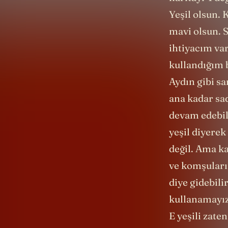
Yeşil olsun.
mavi olsun. 
ihtiyacım va
kullandığım b
Aydın gibi sa
ana kadar sad
devam edebili
yeşil diyere
değil. Ama ka
ve komşuların
diye gidebili
kullanamayız
E yeşili zat