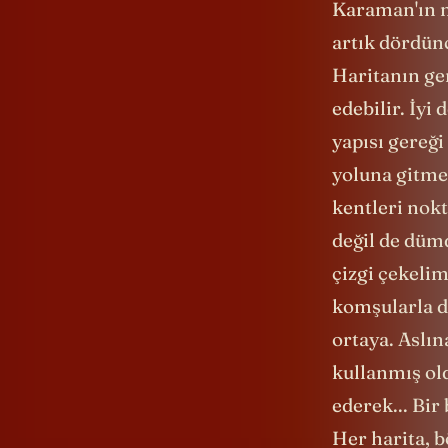
Karaman'ın n
artık dördünc
Haritanın ge
edebilir. İyi
yapısı gereğ
yoluna gitmek
kentleri nokt
değil de dümd
çizgi çekelim
komşularla da
ortaya. Aslın
kullanmış old
ederek... Bir
Her harita, b