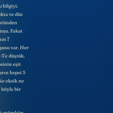
 bilgiyi.
okta ve düz
üstünden
mşu. Fakat
nın 7
mşusu var. Her
5'e düştük.
sinin eşit
arın hepsi 5
Ne eksik ne
r böyle bir
mek mümkün.