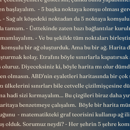
en başlayalım. - 5 başka noktaya komşu olması gerek
du. - Sağ alt köşedeki noktadan da 5 noktaya komşuluk
da tamam. - Üsttekinde zaten bazı bağlantılar kuru
amamlayalım. - Ve bu şekilde tüm noktaları birleşt
 komşulu bir ağ oluşturduk. Ama bu bir ağ. Harita d
şturmak kolay. Etrafını böyle sınırlarla kapatırsak 
luruz. Diyeceksiniz ki, böyle harita mı olur dümdü
en olmasın. ABD'nin eyaletleri haritasında bir çok 
 ülkelerini sınırları bile cetvelle çizilmişçesine 
ma hadi sizi kırmayalım... Bu çizgileri biraz daha y
haritaya benzetmeye çalışalım. Böyle bir harita 
unu - matematikteki graf teorisini kullanıp ağ ili
ş olduk. Sorumuz neydi? - Her şehrin 5 şehre kom