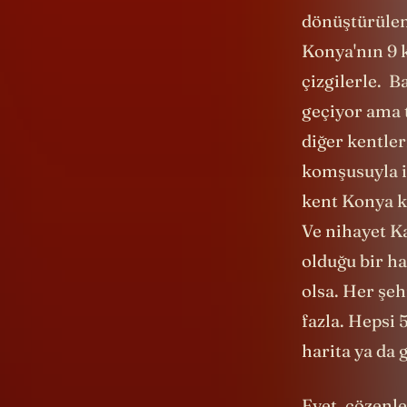
dönüştürülem
Konya'nın 9 k
çizgilerle. 
geçiyor ama 
diğer kentler
komşusuyla il
kent Konya k
Ve nihayet K
olduğu bir ha
olsa. Her şeh
fazla. Hepsi 
harita ya da 
Evet, çözenl