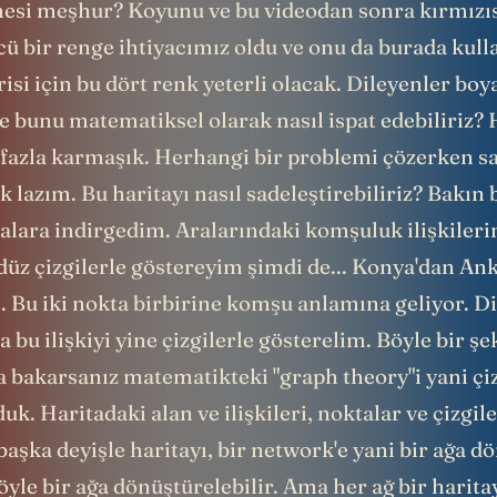
esi meşhur? Koyunu ve bu videodan sonra kırmızısı
ü bir renge ihtiyacımız oldu ve onu da burada kull
risi için bu dört renk yeterli olacak. Dileyenler b
 de bunu matematiksel olarak nasıl ispat edebiliriz? 
i fazla karmaşık. Herhangi bir problemi çözerken s
 lazım. Bu haritayı nasıl sadeleştirebiliriz? Bakın
alara indirgedim. Aralarındaki komşuluk ilişkilerin
üz çizgilerle göstereyim şimdi de... Konya'dan Ank
. Bu iki nokta birbirine komşu anlamına geliyor. D
 bu ilişkiyi yine çizgilerle gösterelim. Böyle bir şek
a bakarsanız matematikteki "graph theory"i yani çiz
uk. Haritadaki alan ve ilişkileri, noktalar ve çizgile
 başka deyişle haritayı, bir network'e yani bir ağa 
öyle bir ağa dönüştürelebilir. Ama her ağ bir harita