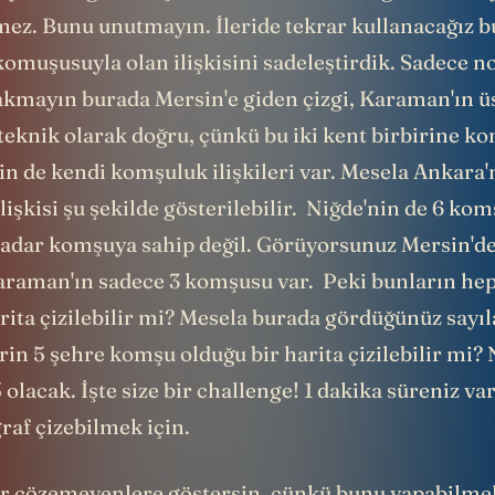
ez. Bunu unutmayın. İleride tekrar kullanacağız bu
omuşusuyla olan ilişkisini sadeleştirdik. Sadece n
Bakmayın burada Mersin'e giden çizgi, Karaman'ın 
teknik olarak doğru, çünkü bu iki kent birbirine ko
in de kendi komşuluk ilişkileri var. Mesela Ankara'
işkisi şu şekilde gösterilebilir. Niğde'nin de 6 ko
adar komşuya sahip değil. Görüyorsunuz Mersin'de 
araman'ın sadece 3 komşusu var. Peki bunların hep
rita çizilebilir mi? Mesela burada gördüğünüz sayıl
rin 5 şehre komşu olduğu bir harita çizilebilir mi? 
5 olacak. İşte size bir challenge! 1 dakika süreniz va
graf çizebilmek için.
er çözemeyenlere göstersin, çünkü bunu yapabil