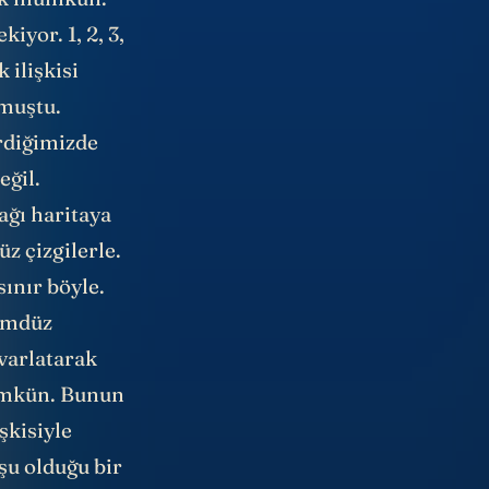
iyor. 1, 2, 3,
 ilişkisi
lmuştu.
irdiğimizde
eğil.
ağı haritaya
z çizgilerle.
sınır böyle.
dümdüz
uvarlatarak
mümkün. Bunun
şkisiyle
şu olduğu bir