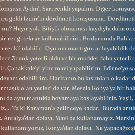
 Komşusu Aydın'ı Sarı renkli yapalım. Diğer komşus
Sıra geldi İzmir'in dördüncü komşusuna. Dördüncü
r mı? Hayır yok. Bitişik olmaması kaydıyla daha ön
ir rengi tekrar kullanabilirim. Bu durumda Balıkes
rı renkli olabilir. Oyunun mantığını anlayabildik d
ece 3 renk yeterli oldu ve bir müddet daha yeterli
r. Çanakkale'yi yine mavi yapabilirim. Edirne'ye sa
k devam edebilirim. Haritanın bu kısımları o kadar
rmaşık olan yerleri de var. Mesela Konya'ya bir bak
ı da aynı mantıkla boyamaya başlayabiliriz. Yeşil, 
riz.... Ta ki Karaman'a gelinceye kadar. Burada artık
. Antalya'dan dolayı. Mavi de kullanamayız. Mersin
en kullanamıyoruz, Konya'dan dolayı. Ne yapacağız 