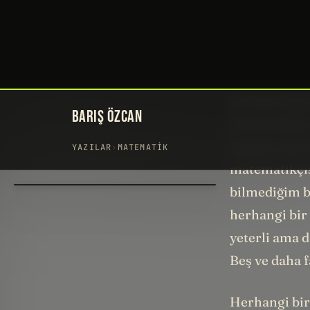
eyaletleri ha
birbirine dok
boyamak için 
birbirine do
haritayı boya
matematikçi 
rengin yeterl
matematikçis
bilmediğim b
herhangi bir
yeterli ama 
Beş ve daha f
Herhangi bir 