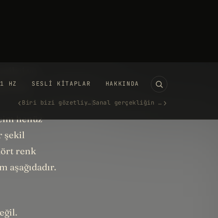
. Hiçbir renk
"county"lerini
ir renk
am da bu
tanikçi ve
iş dört
ncim henüz
 şekil
dört renk
m aşağıdadır.
eğil.