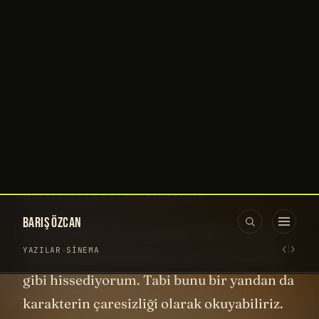
MESAJ ve UYARI
Paul Atreides karakteri aslında böylesine
karizmatik liderler hakkında çok çarpıcı
bir uyarı mesajı içeriyor. Yanlış
anlaşılmasın,
Dune
romanlarında,
liderlerin ve hükümetlerin doğası gereği
kötü olduğunu iddia adilmiyor ve düzene
karşı anarşi fikri savunulmuyor. Ama her
şeyi tek, karizmatik ve çok güçlü bir lidere
bağlayan bir toplumun büyük bir tehlike
içinde olduğunu bize gösteriyor. Bunu
romanın yazarı Frank Herbert’ın dünya