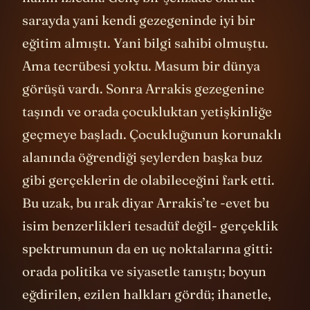
Skywalker’dan, bir Neo’dan ya da
Aragorn’dan farklı bir pratogonist olmak
zorunda. Belki de o yüzden bu dönüşümü
başkaları için zehirli “ab-ı hayat” suyundan
içerek gerçekleştirdiğini gösteriyor.
Hatırlarsanız filmde Paul’den önce annesi
o suyu içmişti ve belki de o yüzden artık
anne rolünü kaybedip yeni bir insan haline
gelmişti.
Gerçek dünyada da bu biraz böyledir.
İnsanların o mavi sıvıyı içtiklerini
göremezsiniz. Onun yerine “para suyu”
vardır, “ilgi ve şöhret suyu” vardır, “otorite