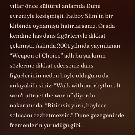
şöyle diyor:
“Kişisel gözlemlerim, siyaset ve ekonominin
oluşturduğu güç alanında ve mantıksal bir
sonuç olarak savaşta, insanların toplumun
mit dokusuna büründüğü herhangi bir lidere
karar verme kapasitelerini teslim etme
eğiliminde olduklarını bana ikna etti. Hitler
bunu yaptı. Churchill bunu yaptı. Franklin
Roosevelt yaptı. Stalin yaptı. Mussolini yaptı.”
İşte bu nedenlerden dolayı
Dune
'un
temalarından biri şudur: Ne kadar hayran
olunası görünseler de otorite sahiplerine