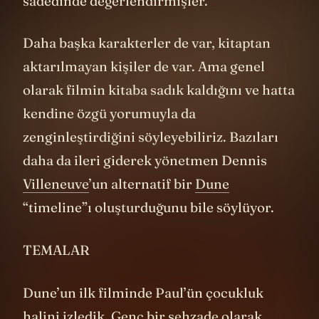
Matrix
ya da
Yüzüklerin Efendisi
’ndeki gibi
değil. Çünkü oralarda şeytani bir gücün yok
edilmesine dair kehanetler
gerçekleşiyordu. Buradaysa kehaneti
yazanlar Bene Gesserit rahibeleri ve onu
yazarken kendi menfaatlerine göre
toplumsal
hafızayı
şekillendiriyorlar.
Fremenlerin mucize olarak gördükleri şey,
illuminati benzeri güçlü bir düzenin
nesiller boyu beyin yıkamasından başka bir
şey değil. Onların bir peygamber gibi
beklediği Paul, ancak Kwisatz Haderach
olarak bunu yapabilir. Ve o haliyle bir Luke