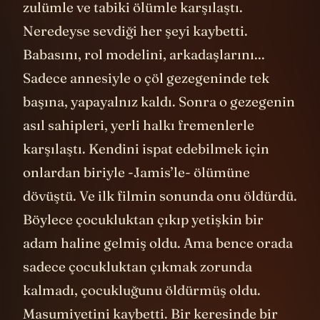
ve makam suyu” vardır. Bu suları “ab-ı
hayat” zannederek içenlerin bazıları
sarhoş olur,
egoları
şişer ve kendilerini
kaybeder.
İşte Frank Herbert’ın ve onun yazdığı bu
Dune evreninin tezi şu. Sorun sadece bu
bireylerde değil. Sorun bu tür figürleri
yaratan ve yaratmakla kalmayıp onları
güçlendiren sistemde. Sistemin kendisi
buna yol açıyor. Sistemin kendisi bir
zamanlar suların gürül gürül aktığı Dune
gezegenini, yağmalanmış ve sömürülmüş
Arrakis gezegenine dönüştürüyor. Aynı