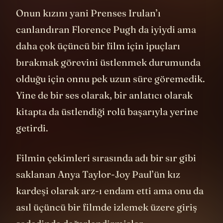
eleştirel yeteneklerinizi teslim etmeyin.
Kahramanın dış görünüşünün altında,
insani hatalar yapan kusurlu birini
bulacaksınız... Kahramanlar acı vericidir,
süper kahramanlar ise bir felakettir. Çünkü
süper kahramanların hataları çok daha
fazla sayıda insanı felakete sürükler.
İşte bu filmde öyle böyle süper değil
olağanüstü süper bir kahramanın
hikayesini takip ediyoruz. Sahte bir mesih
bu. Fakat Paul’ün gerçekleştirdiği bu
kehanet, daha önce izlediğimiz
destanlardakinden farklı.
Star Wars
,