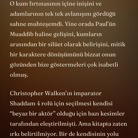
görüşünden de okuyabiliriz. 1980’de, yani
romanı yazdıktan çok daha sonra
bir
4
dergide
neden böyle bir roman yazdığını
anlatmış. Demagoglar, fanatikler,
dolandırıcılar, masumlar ve bir o kadar da
masum olmayanların yer aldığı bir dram
yazmak istediğini söylemiş. Çünkü süper
kahramanların insanlık için bir felaket
olduğunu savunan bir teorisi var. Gerçek
bir kahraman bulsak bile (ne olursa olsun),
en sonunda kusurlu ölümlülerin böyle bir
liderin etrafında toplanarak bir güç
oluşturduğunu ve bu gücün bir şekilde
kötüye kullanılacağını düşünüyor. Aynen