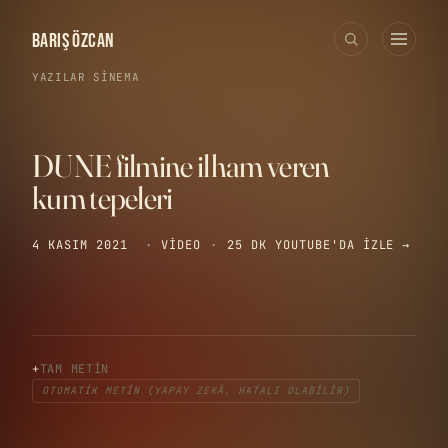
BARIŞ ÖZCAN
YAZILAR
›
SINEMA
DUNE filmine ilham veren
kum tepeleri
4 KASIM 2021
·
VIDEO
·
25 DK
YOUTUBE'DA IZLE →
TAM METIN
OTOMATIK METIN (YAPAY ZEKÂ, HATALI OLABILIR)