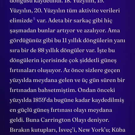
döngüsü kaydedildi. 18. Yüzyılın, 19.
Yüzyılın, 20. Yüzyılın tüm aktivite verileri
5
elimizde
var. Adeta bir sarkaç gibi hiç
şaşmadan bunlar artıyor ve azalıyor. Ama
gördüğünüz gibi bu 11 yıllık döngülerin yanı
sıra bir de 88 yıllık döngüler var. İşte bu
döngülerin içerisinde çok şiddetli güneş
fırtınaları oluşuyor. Az önce sizlere geçen
yüzyılda meydana gelen ve üç gün süren bir
fırtınadan bahsetmiştim. Ondan önceki
yüzyılda 1859’da bugüne kadar kaydedilmiş
en güçlü güneş fırtınası olayı meydana
geldi. Buna Carrington Olayı deniyor.
Bırakın kutupları, İsveç’i, New York’u; Küba