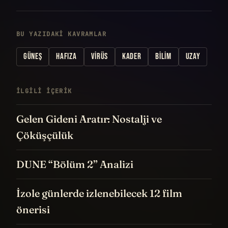
BU YAZIDAKI KAVRAMLAR
GÜNEŞ
HAFIZA
VIRÜS
KADER
BILIM
UZAY
İLGILI IÇERIK
Gelen Gideni Aratır: Nostalji ve
Çöküşçülük
DUNE “Bölüm 2” Analizi
İzole günlerde izlenebilecek 12 film
önerisi