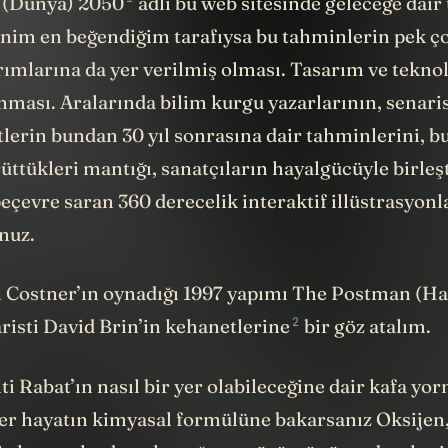
 (Dünya) 2050
adlı bu web sitesinde geleceğe dair
Benim en beğendiğim tarafıysa bu tahminlerin pek 
ımlarına da yer verilmiş olması. Tasarım ve teknolo
nması. Aralarında bilim kurgu yazarlarının, senaris
stlerin bundan 30 yıl sonrasına dair tahminlerini, b
ttükleri mantığı, sanatçıların hayalgücüyle birleşt
peçevre saran 360 derecelik interaktif illüstrasyonl
unuz.
 Costner’ın oynadığı 1997 yapımı The Postman (Ha
2
risti
David Brin’in kehanetlerine
bir göz atalım.
ti Rabat’ın nasıl bir yer olabileceğine dair kafa yo
er hayatın kimyasal formülüne bakarsanız Oksijen,