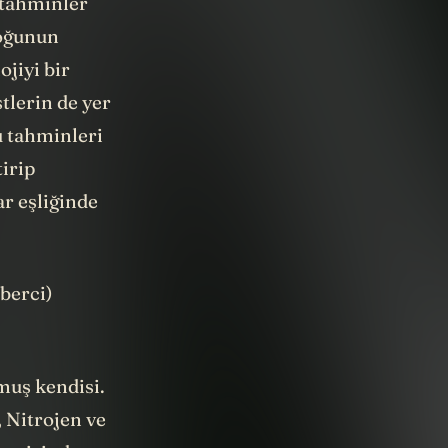
 tahminler
çoğunun
jiyi bir
tlerin de yer
u tahminleri
irip
ar eşliğinde
berci)
rmuş kendisi.
 Nitrojen ve