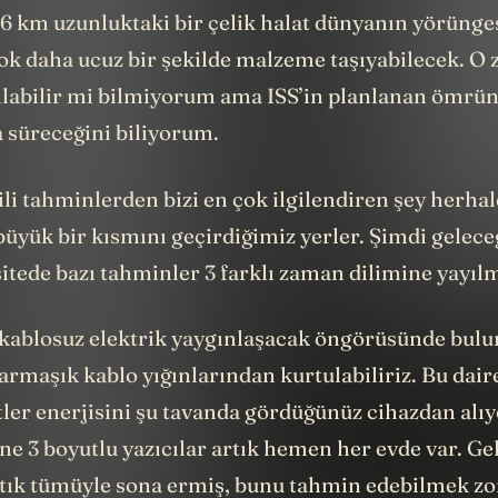
6 km uzunluktaki bir çelik halat dünyanın yörüng
çok daha ucuz bir şekilde malzeme taşıyabilecek. O
ılabilir mi bilmiyorum ama ISS’in planlanan ömr
a süreceğini biliyorum.
ili tahminlerden bizi en çok ilgilendiren şey herha
üyük bir kısmını geçirdiğimiz yerler. Şimdi gelece
itede bazı tahminler 3 farklı zaman dilimine yayılm
 kablosuz elektrik yaygınlaşacak öngörüsünde bul
armaşık kablo yığınlarından kurtulabiliriz. Bu dai
etler enerjisini şu tavanda gördüğünüz cihazdan alı
ine 3 boyutlu yazıcılar artık hemen her evde var. G
rtık tümüyle sona ermiş, bunu tahmin edebilmek zor