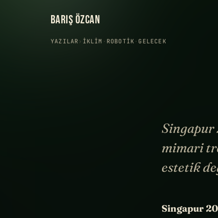
BARIŞ ÖZCAN
YAZILAR
›
İKLIM
·
ROBOTIK
·
GELECEK
Singapur 
mimari tr
estetik d
Singapur 2