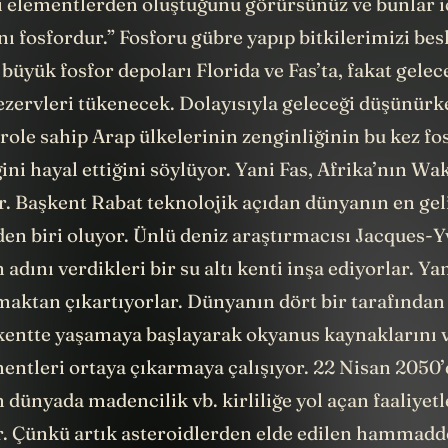
i elementlerden oluştuğunu görürsünüz ve bunlar i
ı fosfordur.” Fosforu gübre yapıp bitkilerimizi besl
üyük fosfor depoları Florida ve Fas’ta, fakat gele
ezervleri tükenecek. Dolayısıyla geleceği düşünürk
ole sahip Arap ülkelerinin zenginliğinin bu kez fo
ini hayal ettiğini söylüyor. Yani Fas, Afrika’nın Wa
or. Başkent Rabat teknolojik açıdan dünyanın en ge
en biri oluyor. Ünlü deniz araştırmacısı Jacques-Y
adını verdikleri bir su altı kenti inşa ediyorlar. Yan
maktan çıkartıyorlar. Dünyanın dört bir tarafından
 kentte yaşamaya başlayarak okyanus kaynaklarını 
entleri ortaya çıkarmaya çalışıyor. 22 Nisan 2050
 dünyada madencilik vb. kirliliğe yol açan faaliyetl
. Çünkü artık asteroidlerden elde edilen hammadd