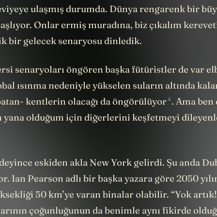
 seviyeye ulaşmış durumda. Dünya rengarenk bir bü
şlıyor. Onlar ermiş muradına, biz çıkalım kereveti
ik bir gelecek senaryosu dinledik.
si senaryoları öngören başka fütüristler de var el
obal ısınma nedeniyle yükselen suların altında kala
4
batan- kentlerin olacağı da
öngörülüyor
. Ama ben 
n yana olduğum için diğerlerini keşfetmeyi dileyen
.
deyince eskiden akla New York gelirdi. Şu anda Dub
or. Ian Pearson adlı bir başka yazara göre 2050 yıl
sekliği 50 km’ye varan binalar olabilir. “Yok artık
larının çoğunluğunun da benimle aynı fikirde oldu