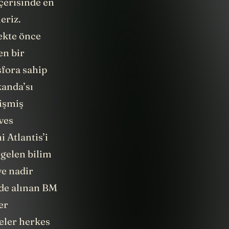
çerisinde en
eriz.
cekte önce
en bir
sfora sahip
kanda’sı
lişmiş
ves
i Atlantis’i
 gelen bilim
ve nadir
’de alınan BM
er
eler herkes