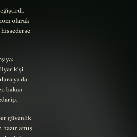
eğiştirdi.
tonom olarak
ü hissederse
şıya:
lyar kişi
lara ya da
en bakan
zdarip.
ber güvenlik
n hazırlamış