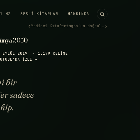
11 HZ
SESLI KITAPLAR
HAKKINDA
‹
›
Yedinci Kıta
Pentagon’un doğruladığı UFO g…
ünya 2050
 EYLÜL 2019
·
1.179 KELIME
UTUBE'DA IZLE →
i bir
ler sadece
hip.