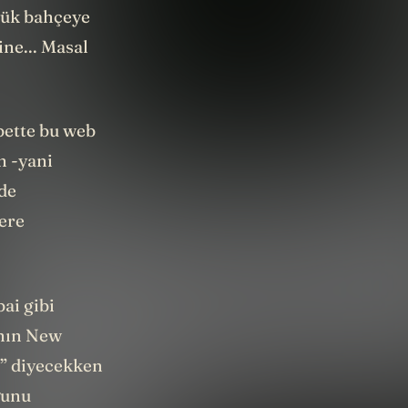
yük bahçeye
ne... Masal
bette bu web
n -yani
de
lere
ai gibi
ının New
!” diyecekken
ğunu