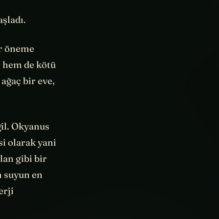
aşladı.
ir öneme
r hem de kötü
ağaç bir eve,
ğil. Okyanus
si olarak yani
lan gibi bir
n suyun en
erji