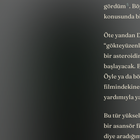
5
gördüm
. B
konusunda bi
Öte yandan D
“gökteyüzenl
bir asteroid
başlayacak.
Öyle ya da bö
filmindekine
yardımıyla ya
Bu tür yükse
bir asansör f
diye aradığı