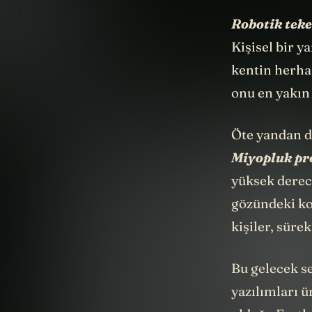
Robotik teke
Kişisel bir y
kentin herhan
onu en yakın
Öte yandan d
Miyopluk pr
yüksek derec
gözündeki ko
kişiler, sür
Bu gelecek s
yazılımları 