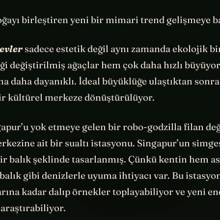
oğayı birleştiren yeni bir mimari trend gelişmeye b
 evler
sadece estetik değil aynı zamanda ekolojik b
ği değiştirilmiş ağaçlar hem çok daha hızlı büyüyo
na daha dayanıklı. İdeal büyüklüğe ulaştıktan sonra 
bir kültürel merkeze dönüştürülüyor.
apur’u yok etmeye gelen bir robo-godzilla filan de
kezine ait bir sualtı istasyonu. Singapur’un simge
bir balık şeklinde tasarlanmış. Çünkü kentin hem as
alık gibi denizlerle uyuma ihtiyacı var. Bu istasyo
rına kadar dalıp örnekler toplayabiliyor ve yeni en
araştırabiliyor.