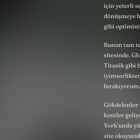
için yeterli
dönüşmeye ba
gibi optimist
Bunun tam ter
sitesinde. Gl
Titanik gibi 
iyimserlikte
bırakıyorum
Gökdelenler 
kentler geliy
York’unda yük
site okuyucu