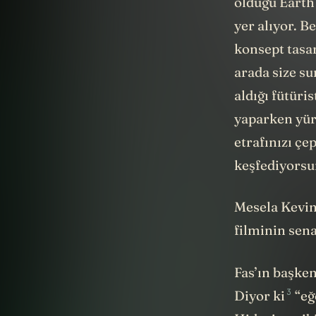
olduğu
Earth
yer alıyor. 
konsept tasar
arada size su
aldığı fütüri
yaparken yürü
etrafınızı çe
keşfediyors
Mesela Kevin
filminin sena
Fas’ın başken
3
Diyor ki
“eğ