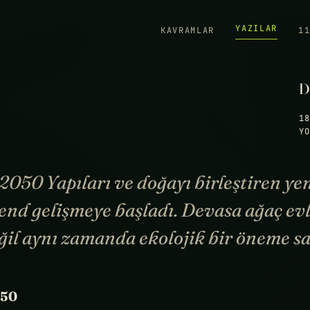
YAZILAR
KAVRAMLAR
1
D
18
YO
2050 Yapıları ve doğayı birleştiren yen
end gelişmeye başladı. Devasa ağaç ev
eğil aynı zamanda ekolojik bir öneme sa
050