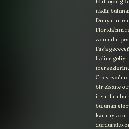
Hidrojen
gib
nadir bulunan
Dünyanın en b
Florida’nın r
zamanlar petr
Fas’a geçeceğ
haline geliy
merkezlerind
Cousteau’nun 
bir efsane ol
insanları bu
bulunan elem
kararıyla tüm
durduruluyor