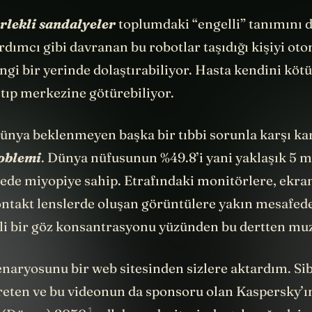
rlekli sandalyeler
toplumdaki “engelli” tanımını d
ardımcı gibi davranan bu robotlar taşıdığı kişiyi o
gi bir yerinde dolaştırabiliyor. Hasta kendini köt
 tıp merkezine götürebiliyor.
ünya beklenmeyen başka bir tıbbi sorunla karşı kar
oblemi
. Dünya nüfusunun %49.8’i yani yaklaşık 5 mi
ede miyopiye sahip. Etrafındaki monitörlere, ekran
ntakt lenslerde oluşan görüntülere yakın mesafed
ekli bir göz konsantrasyonu yüzünden bu dertten mu
enaryosunu bir web sitesinden sizlere aktardım. Si
üreten ve bu videonun da sponsoru olan Kaspersky’ı
1