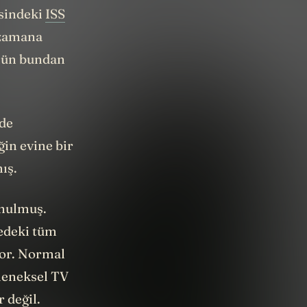
esindeki
ISS
 zamana
ünün bundan
lde
ğin evine bir
ış.
unulmuş.
redeki tüm
yor. Normal
eleneksel TV
 değil.