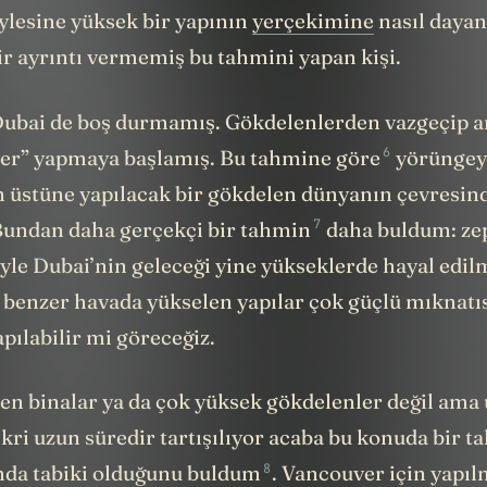
öylesine yüksek bir yapının
yerçekimine
nasıl dayan
r ayrıntı vermemiş bu tahmini yapan kişi.
ubai de boş durmamış. Gökdelenlerden vazgeçip a
6
er” yapmaya başlamış.
Bu tahmine göre
yörüngey
in üstüne yapılacak bir gökdelen dünyanın çevresi
7
 Bundan
daha gerçekçi bir tahmin
daha buldum: zep
yle Dubai’nin geleceği yine yükseklerde hayal edil
 benzer havada yükselen yapılar çok güçlü mıknatı
pılabilir mi göreceğiz.
len binalar ya da çok yüksek gökdelenler değil ama
ikri uzun süredir tartışılıyor acaba bu konuda bir 
8
mda tabiki olduğunu
buldum
. Vancouver için yapıl