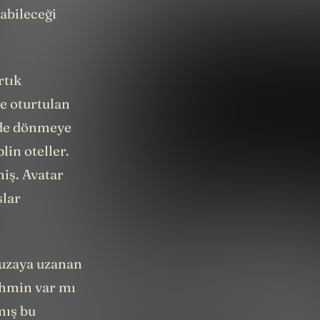
abileceği
rtık
e oturtulan
nde dönmeye
lin oteller.
miş. Avatar
slar
 uzaya uzanan
tahmin var mı
mış bu