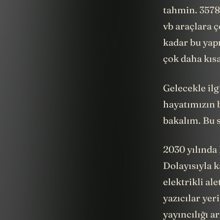
tahmin. 3578
vb araçlara 
kadar bu yap
çok daha kıs
Gelecekle ilg
hayatımızın b
bakalım. Bu s
2030 yılında
Dolayısıyla k
elektrikli al
yazıcılar yer
yayıncılığı a