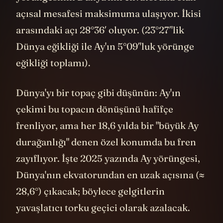
açısal mesafesi maksimuma ulaşıyor. İkisi
arasındaki açı 28°36′ oluyor. (23°27′'lik
Dünya eğikliği ile Ay'ın 5°09′'luk yörünge
eğikliği toplamı).
Dünya'yı bir topaç gibi düşünün: Ay'ın
çekimi bu topacın dönüşünü hafifçe
frenliyor, ama her 18,6 yılda bir "büyük Ay
durağanlığı" denen özel konumda bu fren
zayıflıyor. İşte 2025 yazında Ay yörüngesi,
Dünya'nın ekvatorundan en uzak açısına (≈
28,6°) çıkacak; böylece gelgitlerin
yavaşlatıcı torku geçici olarak azalacak.