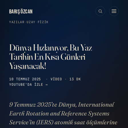
BARIŞ ÖZCAN
YAZILAR
›
UZAY
·
FIZIK
Dünya Hızlanıyor, Bu Yaz
Tarihin En Kısa Günleri
Yaşanacak!
10 TEMMUZ 2025
·
VIDEO
·
13 DK
YOUTUBE'DA IZLE →
9 Temmuz 2025’te Dünya, International
Earth Rotation and Reference Systems
Service’in (IERS) atomik saat ölçümlerine