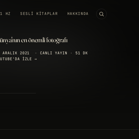
11 HZ
SESLI KITAPLAR
HAKKINDA
ünya'nın en önemli fotoğrafı
 ARALIK 2021
·
CANLI YAYIN
·
51 DK
UTUBE'DA IZLE →