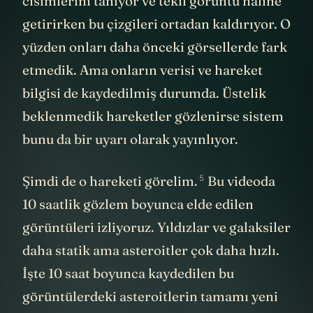
hızlı hareket eden asteroit gibi gök
cisimlerini tanıyor ve tekil görüntü haline
getirirken bu çizgileri ortadan kaldırıyor. O
yüzden onları daha önceki görsellerde fark
etmedik. Ama onların verisi ve hareket
bilgisi de kaydedilmiş durumda. Üstelik
beklenmedik hareketler gözlenirse sistem
bunu da bir uyarı olarak yayınlıyor.
5
Şimdi de o hareketi
görelim.
Bu videoda
10 saatlik gözlem boyunca elde edilen
görüntüleri izliyoruz. Yıldızlar ve galaksiler
daha statik ama asteroitler çok daha hızlı.
İşte 10 saat boyunca kaydedilen bu