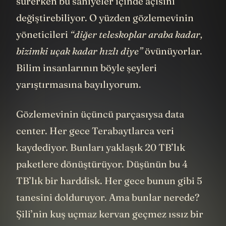
Diğer teleskopların manevrası dakikalarca
sürerken bu saniyeler içinde açısını
değiştirebiliyor. O yüzden gözlemevinin
yöneticileri
“diğer teleskoplar araba kadar,
bizimki uçak kadar hızlı diye”
övünüyorlar.
Bilim insanlarının böyle şeyleri
yarıştırmasına bayılıyorum.
Gözlemevinin üçüncü parçasıysa data
center. Her gece Terabaytlarca veri
kaydediyor. Bunları yaklaşık 20 TB’lık
paketlere dönüştürüyor. Düşünün bu 4
TB’lık bir harddisk. Her gece bunun gibi 5
tanesini dolduruyor. Ama bunlar nerede?