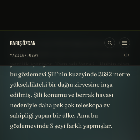
çekiyor. Bu kamera gökyüzünü sürekli
tarayarak onun çok yüksek çözünürlüklü
videolarını kaydediyor. Bu işin nereye
doğru gittiğini anlamaya başladık değil mi?
Ama önce onun bulunduğu gözlemevine bir
bakalım çünkü onun tasarımı da epeyce bir
yenilik içeriyor. Tam adı Vera C. Rubin olan
bu gözlemevi Şili’nin kuzeyinde 2682 metre
yükseklikteki bir dağın zirvesine inşa
edilmiş. Şili konumu ve berrak havası
nedeniyle daha pek çok teleskopa ev
sahipliği yapan bir ülke. Ama bu
gözlemevinde 3 şeyi farklı yapmışlar.