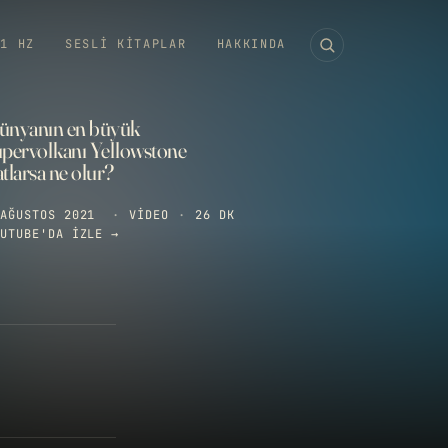
11 HZ
SESLI KITAPLAR
HAKKINDA
ünyanın en büyük
üpervolkanı Yellowstone
tlarsa ne olur?
AĞUSTOS 2021
·
VIDEO
·
26 DK
UTUBE'DA IZLE →