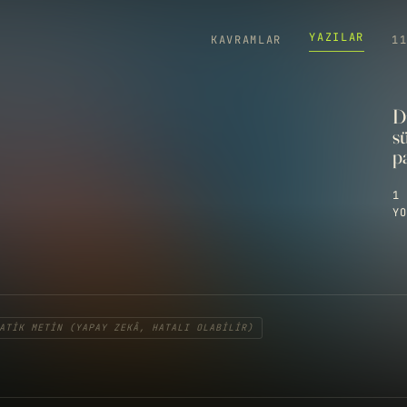
YAZILAR
KAVRAMLAR
1
D
s
pa
1 
YO
ATIK METIN (YAPAY ZEKÂ, HATALI OLABILIR)