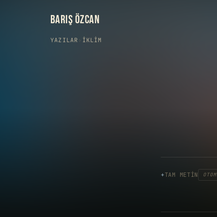
BARIŞ ÖZCAN
YAZILAR
›
İKLIM
TAM METIN
OTOM