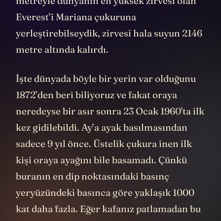
metreyle dünyanın en yüksek zirvesi olan
Everest’i Mariana çukuruna
yerleştirebilseydik, zirvesi hala suyun 2146
metre altında kalırdı.
İşte dünyada böyle bir yerin var olduğunu
1872’den beri biliyoruz ve fakat oraya
neredeyse bir asır sonra 23 Ocak 1960'ta ilk
kez gidilebildi. Ay’a ayak basılmasından
sadece 9 yıl önce. Üstelik çukura inen ilk
kişi oraya ayağını bile basamadı. Çünkü
buranın en dip noktasındaki basınç
yeryüzündeki basınca göre yaklaşık 1000
kat daha fazla. Eğer kafanız patlamadan bu