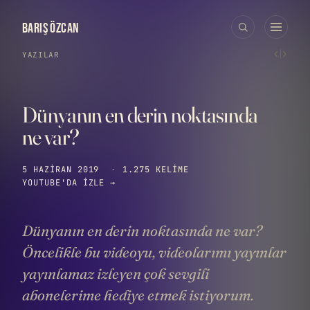
BARIŞ ÖZCAN
‹
›
YAZILAR
Dünyanın en derin noktasında
ne var?
5 HAZIRAN 2019
·
1.275 KELIME
YOUTUBE'DA IZLE →
Dünyanın en derin noktasında ne var?
Öncelikle bu videoyu, videolarımı yayınlar
yayınlamaz izleyen çok sevgili
abonelerime hediye etmek istiyorum.