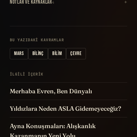
NOTLAR VE KAYNAKLAR
4
BU YAZIDAKI KAVRAMLAR
MARS
BILINÇ
BILIM
ÇEVRE
İLGILI IÇERIK
Merhaba Evren, Ben Dünyalı
Yıldızlara Neden ASLA Gidemeyeceğiz?
Ayna Konuşmaları: Alışkanlık
Kazanmanın Yeni Yolu