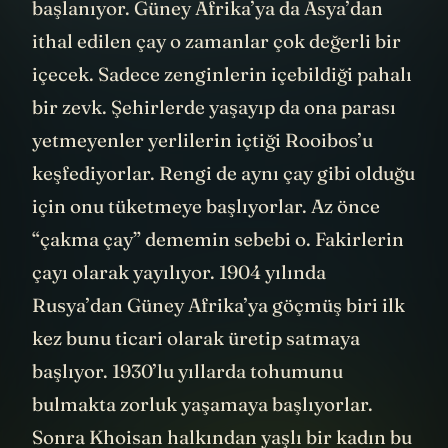
başlanıyor. Güney Afrika’ya da Asya’dan
ithal edilen çay o zamanlar çok değerli bir
içecek. Sadece zenginlerin içebildiği pahalı
bir zevk. Şehirlerde yaşayıp da ona parası
yetmeyenler yerlilerin içtiği Rooibos’u
keşfediyorlar. Rengi de aynı çay gibi olduğu
için onu tüketmeye başlıyorlar. Az önce
“çakma çay” dememin sebebi o. Fakirlerin
çayı olarak yayılıyor. 1904 yılında
Rusya’dan Güney Afrika’ya göçmüş biri ilk
kez bunu ticari olarak üretip satmaya
başlıyor. 1930’lu yıllarda tohumunu
bulmakta zorluk yaşamaya başlıyorlar.
Sonra Khoisan halkından yaşlı bir kadın bu