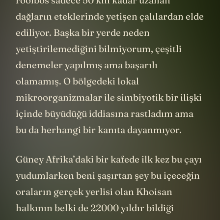
rooibos sadece 50 km kadar uzanan
dağların eteklerinde yetişen çalılardan elde
ediliyor. Başka bir yerde neden
yetiştirilemediğini bilmiyorum, çeşitli
denemeler yapılmış ama başarılı
olamamış. O bölgedeki lokal
mikroorganizmalar ile simbiyotik bir ilişki
içinde büyüdüğü iddiasına rastladım ama
bu da herhangi bir kanıta dayanmıyor.
Güney Afrika’daki bir kafede ilk kez bu çayı
yudumlarken beni şaşırtan şey bu içeceğin
oraların gerçek yerlisi olan Khoisan
halkının belki de 22000 yıldır bildiği