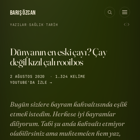
BARIŞ ÖZCAN
‹
›
YAZILAR
›
SAĞLIK
·
TARIH
Dünyanın en eski çayı? Çay
değil kızıl çalı rooibos
2 AĞUSTOS 2020
·
1.324 KELIME
YOUTUBE'DA IZLE →
Bugün sizlere bayram kahvaltısında eşlik
etmek istedim. Herkese iyi bayramlar
diliyorum. Tabi şu anda kahvaltı etmiyor
olabilirsiniz ama muhtemelen hem yaz,