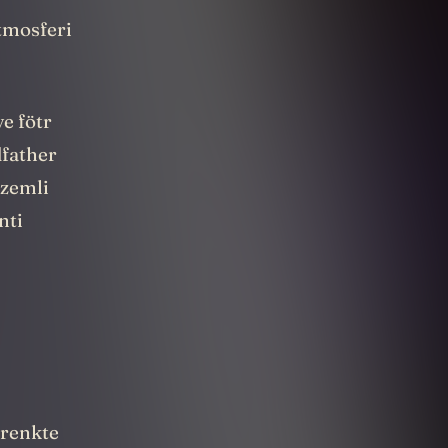
tmosferi
ve fötr
dfather
izemli
nti
 renkte