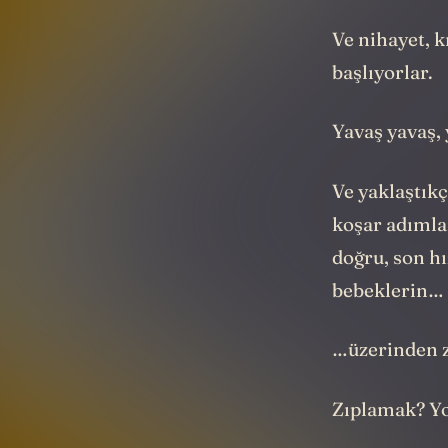
Ve nihayet, k
başlıyorlar.
Yavaş yavaş,
Ve yaklaştıkç
koşar adımla
doğru, son h
bebeklerin…
…üzerinden z
Zıplamak? Yo