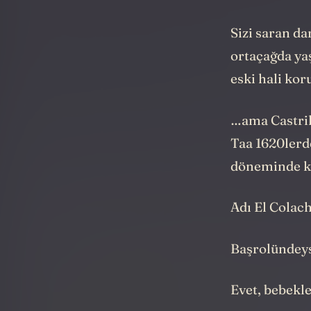
Sizi saran da
ortaçağda ya
eski hali ko
…ama Castrill
Taa 1620lerde
döneminde ku
Adı El Colac
Başrolündeys
Evet, bebekler