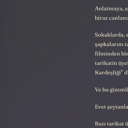
Anlatmaya, ş
biraz canlan
Sokaklarda, s
şapkalarını t
filminden bir
tarikatin üy
Kardeşliği” d
Ve bu gizemli
Evet şeytanl
Bazı tarikat 