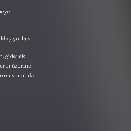
meye
klaşıyorlar.
ar, giderek
erin üzerine
Ve en sonunda