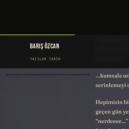
Kolonyalı ell
boşalır 🙂
Veya belki de
güç ortasında
kenarında…
…kumsala uza
serinlemeyi 
Hepimizin bir
geçen gün yen
“nerdeeee…” 