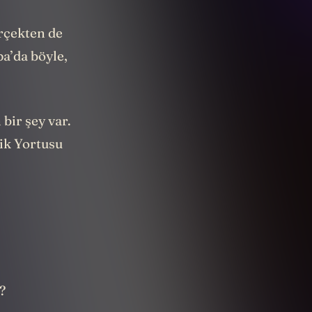
erçekten de
a’da böyle,
bir şey var.
lik Yortusu
?