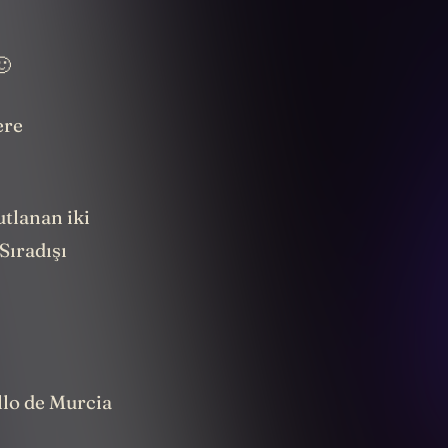
🙂
ere
utlanan iki
Sıradışı
llo de Murcia