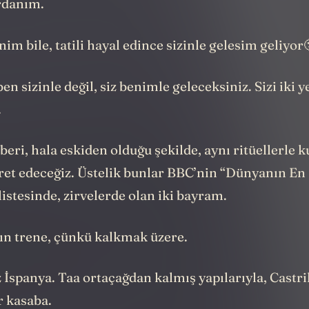
rdanım.
im bile, tatili hayal edince sizinle gelesim geliyor
n sizinle değil, siz benimle geleceksiniz. Sizi iki y
.
beri, hala eskiden olduğu şekilde, aynı ritüellerle k
ret edeceğiz. Üstelik bunlar BBC’nin “Dünyanın En 
istesinde, zirvelerde olan iki bayram.
yın trene, çünkü kalkmak üzere.
 İspanya. Taa ortaçağdan kalmış yapılarıyla, Castri
r kasaba.