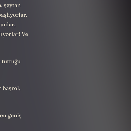
, şeytan
aşlıyorlar.
tanlar,
ıyorlar! Ve
 tuttuğu
r başrol,
 en geniş
.