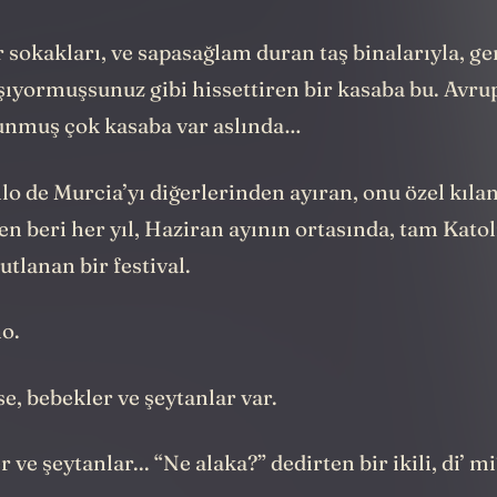
r sokakları, ve sapasağlam duran taş binalarıyla, g
şıyormuşsunuz gibi hissettiren bir kasaba bu. Avrup
runmuş çok kasaba var aslında…
o de Murcia’yı diğerlerinden ayıran, onu özel kılan 
n beri her yıl, Haziran ayının ortasında, tam Kato
tlanan bir festival.
ho.
e, bebekler ve şeytanlar var.
 ve şeytanlar... “Ne alaka?” dedirten bir ikili, di’ mi