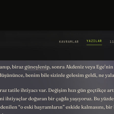
er öpülür; yaşlar küçükse cepler dolar — eğer büyük
 —hazır havalar da ısınmış— bu birkaç günlük arada
 şöyle biraz soluk almak çekiyor sizi. Valla, şöyle bi
nıp, biraz
güneşlenip
, sonra Akdeniz veya Ege’nin
düşününce, benim bile sizinle gelesim geldi, ne yal
az tatile ihtiyacı var. Değişim hızı gün geçtikçe ar
i ihtiyaçlar doğuran bir çağda yaşıyoruz. Bu yüzde
denilen “o eski bayramların” eskide kalmasını, bir