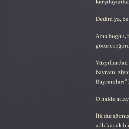
karşılayanla
Dedim ya, ben
Ama bugün, be
götüreceğim
Yüzyıllardan 
bayramı ziya
Bayramları” l
O halde atla
İlk durağımız
adlı küçük bi