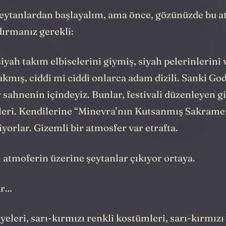
eytanlardan başlayalım, ama önce, gözünüzde bu a
dırmanız gerekli:
iyah takım elbiselerini giymiş, siyah pelerinlerini 
akmış, ciddi mi ciddi onlarca adam dizili. Sanki Go
 sahnenin içindeyiz. Bunlar, festivali düzenleyen g
eleri. Kendilerine “Minevra’nın Kutsanmış Sakrame
iyorlar. Gizemli bir atmosfer var etrafta.
 atmoferin üzerine şeytanlar çıkıyor ortaya.
ar…
üyeleri, sarı-kırmızı renkli kostümleri, sarı-kırmızı