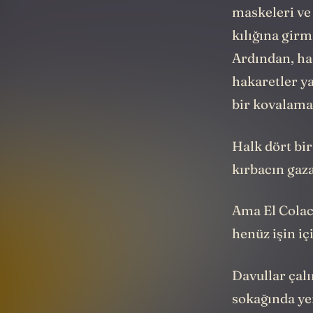
maskeleri ve
kılığına gir
Ardından, hal
hakaretler y
bir kovalama
Halk dört bir
kırbacın gaza
Ama El Colach
henüz işin iç
Davullar çalı
sokağında yer