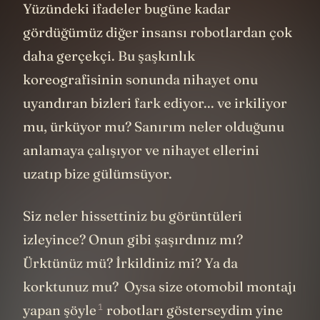
Yüzündeki ifadeler bugüne kadar
gördüğümüz diğer insansı robotlardan çok
daha gerçekçi. Bu şaşkınlık
koreografisinin sonunda nihayet onu
uyandıran bizleri fark ediyor... ve irkiliyor
mu, ürküyor mu? Sanırım neler olduğunu
anlamaya çalışıyor ve nihayet ellerini
uzatıp bize gülümsüyor.
Siz neler hissettiniz bu görüntüleri
izleyince? Onun gibi şaşırdınız mı?
Ürktünüz mü? İrkildiniz mi? Ya da
korktunuz mu? Oysa size otomobil montajı
1
yapan
şöyle
robotları gösterseydim yine