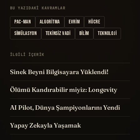
BU YAZIDAKI KAVRAMLAR
PAC-MAN
ALGORITMA
EVRIM
HÜCRE
SIMÜLASYON
TEKINSIZ VADI
BILIM
TEKNOLOJI
İLGILI IÇERIK
Sinek Beyni Bilgisayara Yüklendi!
Ölümü Kandırabilir miyiz: Longevity
AI Pilot, Dünya Şampiyonlarını Yendi
Yapay Zekayla Yaşamak