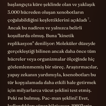
başlangıçta küre şeklinde olan ve yaklaşık
3.000 hücreden oluşan xenobotların
7
çoğalabildiğini keşfettiklerini
açıkladı
.
Ancak bu nadiren ve yalnızca belirli
koşullarda olmuş. Buna "kinetik
replikasyon" deniliyor: Moleküler düzeyde
gerçekleştiği bilinen ancak daha önce tüm
hücreler veya organizmalar ölçeğinde hiç
gözlemlenmemiş bir süreç. Araştırmacılar,
yapay zekanın yardımıyla, ksenobotları bu
tür kopyalamada daha etkili hale getirmek
için milyarlarca vücut şeklini test etmiş.
Peki ne bulmuş. Pac-man şeklini! Evet,
kullandıkları süper bilgisayar, 1980'lerin