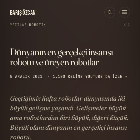
BARIŞ ÖZCAN
‹
›
YAZILAR
›
ROBOTIK
Dünyanın en gerçekçi insansı
robotu ve üreyen robotlar
5 ARALIK 2021
·
1.100 KELIME
YOUTUBE'DA IZLE →
Geçtiğimiz hafta robotlar dünyasında iki
büyük gelişme yaşandı. Gelişmeler büyük
ama robotlardan biri büyük, diğeri küçük.
Büyük olanı dünyanın en gerçekçi insansı
robotu.