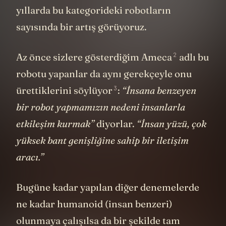
yıllarda bu kategorideki robotların
sayısında bir artış görüyoruz.
2
Az önce sizlere gösterdiğim
Ameca
adlı bu
robotu yapanlar da aynı gerekçeyle onu
3
ürettiklerini
söylüyor
:
“İnsana benzeyen
bir robot yapmamızın nedeni insanlarla
etkileşim kurmak”
diyorlar.
“İnsan yüzü, çok
yüksek bant genişliğine sahip bir iletişim
aracı.”
Bugüne kadar yapılan diğer denemelerde
ne kadar humanoid (insan benzeri)
olunmaya çalışılsa da bir şekilde tam