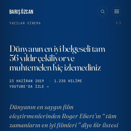
BARIŞ ÖZCAN
‹
›
YAZILAR
›
SINEMA
Dünyanın en iyi belgeseli tam
56 yıldır çekiliyor ve
muhtemelen hiç izlemediniz
23 HAZIRAN 2019
·
1.230 KELIME
YOUTUBE'DA IZLE →
Dünyanın en saygın film
eleştirmenlerinden Roger Ebert’ın “ tüm
zamanların en iyi filmleri ” diye bir listesi