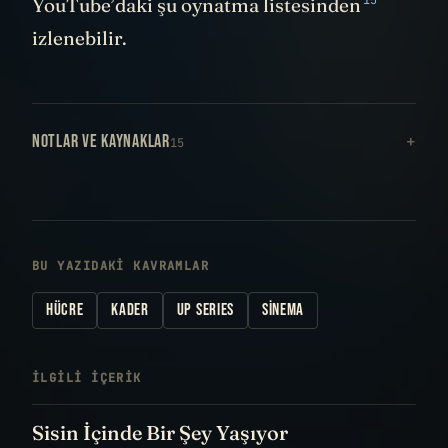
15
YouTube’daki
şu oynatma listesinden
izlenebilir.
NOTLAR VE KAYNAKLAR
15
BU YAZIDAKI KAVRAMLAR
HÜCRE
KADER
UP SERIES
SINEMA
İLGILI IÇERIK
Sisin İçinde Bir Şey Yaşıyor