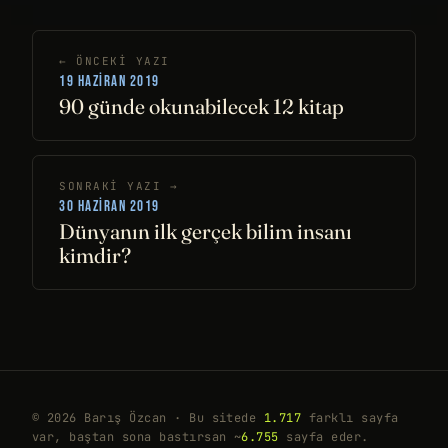
← ÖNCEKI YAZI
19 HAZIRAN 2019
90 günde okunabilecek 12 kitap
SONRAKI YAZI →
30 HAZIRAN 2019
Dünyanın ilk gerçek bilim insanı
kimdir?
© 2026 Barış Özcan · Bu sitede
1.717
farklı sayfa
var, baştan sona bastırsan ~
6.755
sayfa eder.