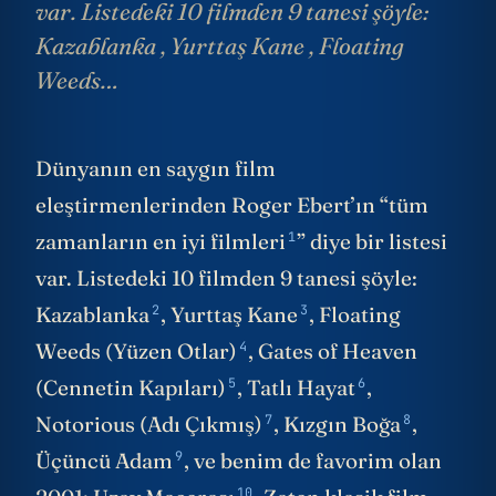
var. Listedeki 10 filmden 9 tanesi şöyle:
Kazablanka , Yurttaş Kane , Floating
Weeds…
Dünyanın en saygın film
eleştirmenlerinden Roger Ebert’ın “
tüm
1
zamanların en iyi filmleri
” diye bir listesi
var. Listedeki 10 filmden 9 tanesi şöyle:
2
3
Kazablanka
,
Yurttaş Kane
,
Floating
4
Weeds (Yüzen Otlar)
,
Gates of Heaven
5
6
(Cennetin Kapıları)
,
Tatlı Hayat
,
7
8
Notorious (Adı Çıkmış)
,
Kızgın Boğa
,
9
Üçüncü Adam
, ve benim de favorim olan
10