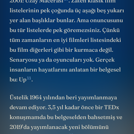
2001: Uzay Macerası
. Zaten klasik film
listelerinin pek çoğunda üç aşağı beş yukarı
yer alan başlıklar bunlar. Ama onuncusunu
bu tür listelerde pek göremezsiniz. Çünkü
tüm zamanların en iyi filmleri listesindeki
bu film diğerleri gibi bir kurmaca değil.
Senaryosu ya da oyuncuları yok. Gerçek
insanların hayatlarını anlatan bir belgesel
11
bu:
Up
.
Üstelik 1964 yılından beri yayımlanmaya
devam ediyor. 3,5 yıl kadar önce bir TEDx
konuşmamda bu belgeselden bahsetmiş ve
2019’da yayımlanacak yeni bölümünü