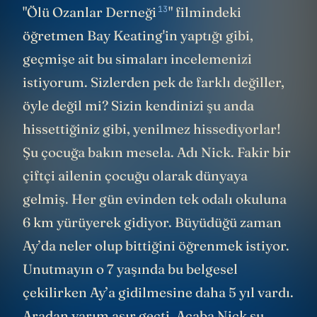
13
"
Ölü Ozanlar Derneği
" filmindeki
öğretmen Bay Keating'in yaptığı gibi,
geçmişe ait bu simaları incelemenizi
istiyorum. Sizlerden pek de farklı değiller,
öyle değil mi? Sizin kendinizi şu anda
hissettiğiniz gibi, yenilmez hissediyorlar!
Şu çocuğa bakın mesela. Adı Nick. Fakir bir
çiftçi ailenin çocuğu olarak dünyaya
gelmiş. Her gün evinden tek odalı okuluna
6 km yürüyerek gidiyor. Büyüdüğü zaman
Ay’da neler olup bittiğini öğrenmek istiyor.
Unutmayın o 7 yaşında bu belgesel
çekilirken Ay’a gidilmesine daha 5 yıl vardı.
Aradan yarım asır geçti. Acaba Nick şu