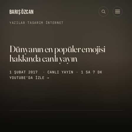
BARIŞ ÖZCAN
YAZILAR
›
TASARIM
·
İNTERNET
Dünyanın en popüler emojisi
hakkında canlı yayın
1 ŞUBAT 2017
·
CANLI YAYIN
·
1 SA 7 DK
YOUTUBE'DA IZLE →