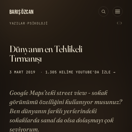
BARIŞ ÖZCAN
‹
›
YAZILAR
›
PSIKOLOJI
Dünyanın en Tehlikeli
Tırmanışı
3 MART 2019
·
1.305 KELIME
YOUTUBE'DA IZLE →
Google Maps’teki street view - sokak
görünümü özelliğini kullanıyor musunuz?
Ben dünyanın farklı yerlerindeki
sokaklarda sanal da olsa dolaşmayı çok
seviyorum.