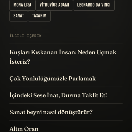
MONA LISA
VITRUVIUS ADAMI
LEONARDO DA VINCI
SANAT
TASARIM
İLGILI IÇERIK
Kuşları Kıskanan İnsan: Neden Uçmak
İsteriz?
Çok Yönlülüğümüzle Parlamak
İçindeki Sese İnat, Durma Taklit Et!
Sanat beyni nasıl dönüştürür?
Altın Oran