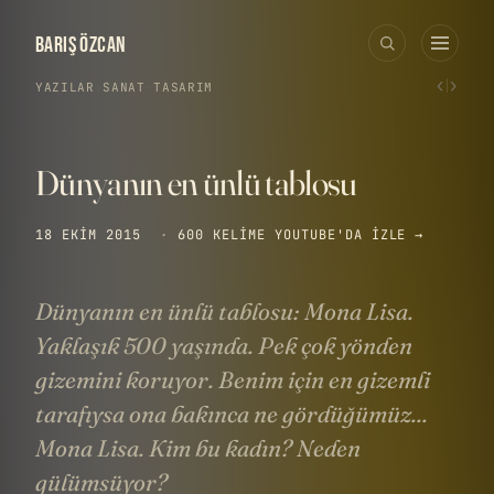
BARIŞ ÖZCAN
‹
›
YAZILAR
›
SANAT
·
TASARIM
Dünyanın en ünlü tablosu
18 EKIM 2015
·
600 KELIME
YOUTUBE'DA IZLE →
Dünyanın en ünlü tablosu: Mona Lisa.
Yaklaşık 500 yaşında. Pek çok yönden
gizemini koruyor. Benim için en gizemli
tarafıysa ona bakınca ne gördüğümüz...
Mona Lisa. Kim bu kadın? Neden
gülümsüyor?