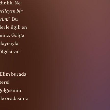
gelleyen bir
yim.”
Bu
rle ilgili en
amız. Gölge
layısıyla
ölgesi var
 Elim burada
tersi
gölgesinin
 de oradasınız