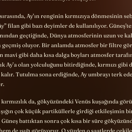
sırasında, Ay’ın renginin kırmızıya dönmesinin seb
y” filan gibi bazı deyimler de kullanılıyor. Güneş'te
nından geçtiğinde, Dünya atmosferinin uzun ve kal
 geçmiş oluyor. Bir anlamda atmosfer bir filtre gör
n mavi gibi daha kısa dalga boyları atmosfer tarafın
ık Ay’a olan yolculuğunu bitirdiğinde, kırmızı gibi
 kalır. Tutulma sona erdiğinde, Ay umbrayı terk ed
r.
o kırmızılık da, gökyüzündeki Venüs kuşağında görül
şığın çok küçük partiküllerle girdiği etkileşimin bi
e Güneş battıktan sonra çok kısa bir süre gökyüzün
hem de ışığı görüyoruz. O yüzden o saatlerde çekil
 bir renk cümbüşü oluşuyor. O yüzden fotoğrafçılar