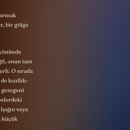
 parmak
, bir gölge
ı yönünde
ğil, onun tam
rli. O sırada
e kızıllık-
s gezegeni
osferdeki
Işığın veya
a küçük