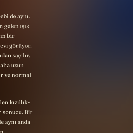
ebi de aynı.
n gelen ışık
ın bir
evi görüyor.
dan saçılır,
 daha uzun
er ve normal
en kızıllık-
r sonucu. Bir
de aynı anda
en
 o kısa