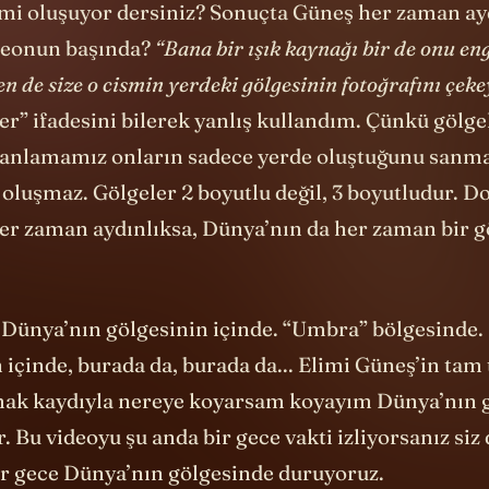
deonun başında?
“Bana bir ışık kaynağı bir de onu en
en de size o cismin yerdeki gölgesinin fotoğrafını çeke
r” ifadesini bilerek yanlış kullandım. Çünkü gölgele
 anlamamız onların sadece yerde oluştuğunu sanm
oluşmaz. Gölgeler 2 boyutlu değil, 3 boyutludur. Do
er zaman aydınlıksa, Dünya’nın da her zaman bir g
 Dünya’nın gölgesinin içinde. “Umbra” bölgesinde.
 içinde, burada da, burada da... Elimi Güneş’in tam 
mak kaydıyla nereye koyarsam koyayım Dünya’nın 
r. Bu videoyu şu anda bir gece vakti izliyorsanız siz
r gece Dünya’nın gölgesinde duruyoruz.