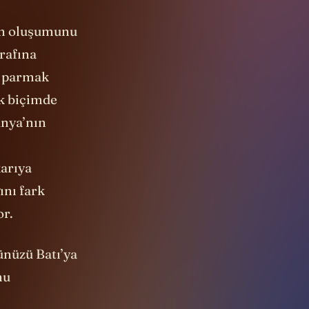
in oluşumunu
trafına
i parmak
ik biçimde
ünya’nın
karıya
ını fark
or.
ünüzü Batı’ya
nu