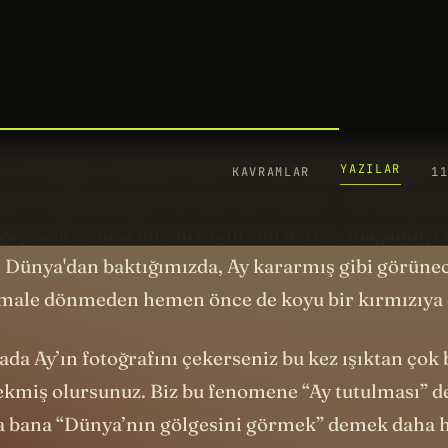
ibi şekiller. Ay’ın bu farklı evrelerinde aslında biz G
ı görüp, onun fotoğrafını çekiyoruz. Bu döngü yakl
arlanıyor. Ayda bir... Ay değişiyor.
n az iki kez, oldukça farklı bir şey meydana geliyor
yıs’a bağlayan gece de aynı şey olacak. Ay, Dünya'n
geçecek ve kısa bir süre için son derece olağandış
. Dünya'dan baktığımızda, Ay kararmış gibi görüne
male dönmeden hemen önce de koyu bir kırmızıya
rada Ay’ın fotoğrafını çekerseniz bu kez ışıktan çok
çekmiş olursunuz. Biz bu fenomene “Ay tutulması” 
a bana “Dünya’nın gölgesini görmek” demek daha 
ü o gölgenin içinde biz de varız, gölgenin bir parça