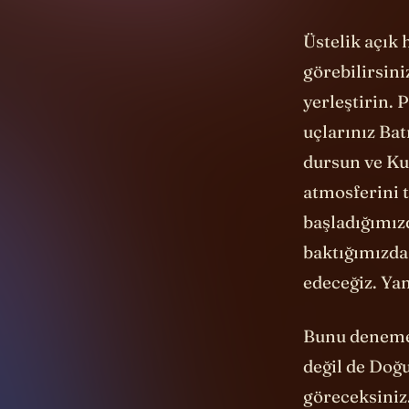
Üstelik açık
görebilirsini
yerleştirin.
uçlarınız Bat
dursun ve Ku
atmosferini 
başladığımız
baktığımızda
edeceğiz. Ya
Bunu denemek
değil de Doğ
göreceksiniz
Parmaklarınız