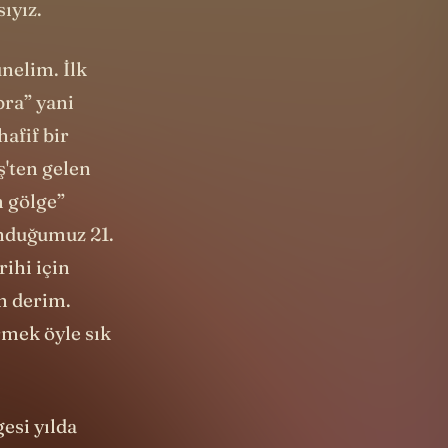
nelim. İlk
bra” yani
hafif bir
'ten gelen
m gölge”
lunduğumuz 21.
ihi için
n derim.
rmek öyle sık
esi yılda
dınlık. Ne