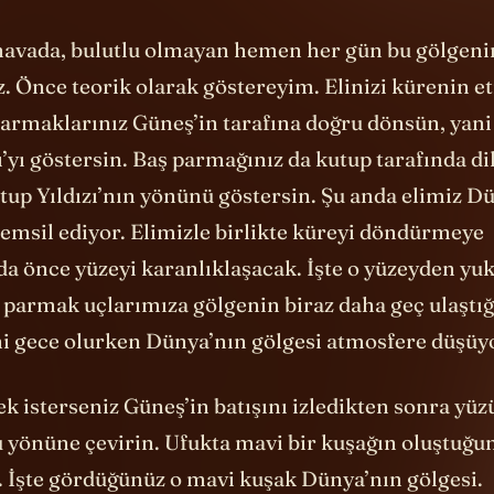
 havada, bulutlu olmayan hemen her gün bu gölgen
z. Önce teorik olarak göstereyim. Elinizi kürenin e
 Parmaklarınız Güneş’in tarafına doğru dönsün, yan
ı’yı göstersin. Baş parmağınız da kutup tarafında d
tup Yıldızı’nın yönünü göstersin. Şu anda elimiz D
temsil ediyor. Elimizle birlikte küreyi döndürmeye
da önce yüzeyi karanlıklaşacak. İşte o yüzeyden yu
 parmak uçlarımıza gölgenin biraz daha geç ulaştığ
ni gece olurken Dünya’nın gölgesi atmosfere düşüy
 isterseniz Güneş’in batışını izledikten sonra yüz
u yönüne çevirin. Ufukta mavi bir kuşağın oluştuğu
. İşte gördüğünüz o mavi kuşak Dünya’nın gölgesi.
ı ufka paralel kaldırırsanız kuşağın kalınlığını da