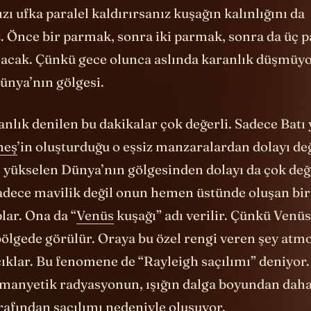
iz. Önce bir parmak, sonra iki parmak, sonra da üç
aşacak. Çünkü gece olunca aslında karanlık düşmüyor
Dünya’nın gölgesi.
anlık denilen bu dakikalar çok değerli. Sadece Bat
neş
’in oluşturduğu o eşsiz manzaralardan dolayı de
 yükselen Dünya’nın gölgesinden dolayı da çok değe
dece mavilik değil onun hemen üstünde oluşan bir d
lar. Ona da “
Venüs
kuşağı” adı verilir. Çünkü Venü
bölgede görülür. Oraya bu özel rengi veren şey atm
klar. Bu fenomene de “Rayleigh saçılımı” deniyor. 
omanyetik radyasyonun, ışığın dalga boyundan dah
rafından saçılımı nedeniyle oluşuyor.