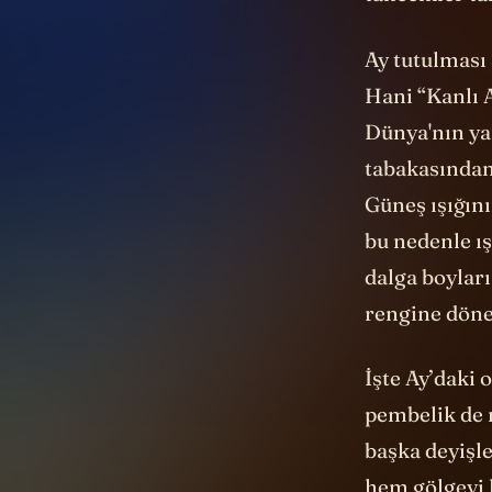
Ay tutulması 
Hani “Kanlı A
Dünya'nın ya
tabakasından
Güneş ışığını
bu nedenle ış
dalga boyları
rengine döne
İşte Ay’daki 
pembelik de ı
başka deyişl
hem gölgeyi 
fotoğraflarda