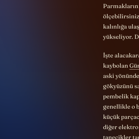
ölçebilirsin
kalınlığa ul
yükseliyor. 
İşte alacakar
kaybolan
Gü
aski yönünde
gökyüzünü sa
pembelik kap
genellikle o 
küçük parçacı
diğer elektr
tanecikler ta