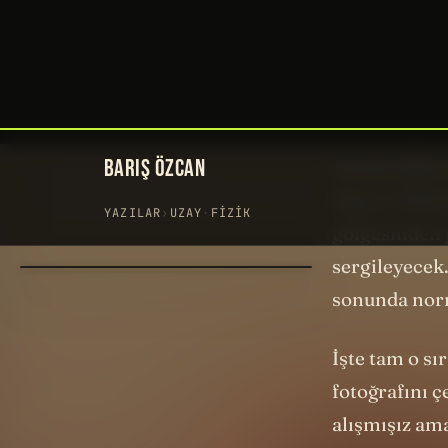
giren hilal g
yansıyan ışığ
ayda bir tekr
Ancak yılda e
Mayıs’ı 16 Ma
gölgesinden 
sergileyecek
sonunda nor
İşte tam o sı
fotoğrafını 
alışmışız am
geliyor. Çünk