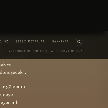
üneş’ten
aşık olarak
. Mesela 15
ın
ı bir görünüm
cek ve
1
dönüşecek
.
 bir gölgenin
demeye
heyecanlı
sıyız.