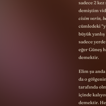
demiştim vi
cisim verin, b
cümledeki “ye
büyük yanlış
sadece yerde 
eğer Güneş h
demektir.
Elim şu anda
da o gölgenin
tarafında ol
içinde kalıyo
demektir. He