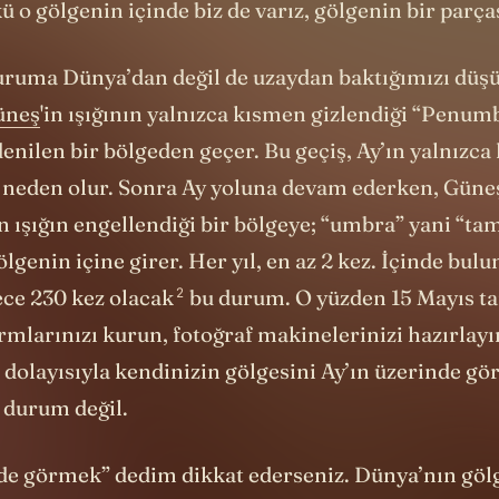
uruma Dünya’dan değil de uzaydan baktığımızı düşü
üneş
'in ışığının yalnızca kısmen gizlendiği “Penum
denilen bir bölgeden geçer. Bu geçiş, Ay’ın yalnızca 
neden olur. Sonra Ay yoluna devam ederken, Güneş
 ışığın engellendiği bir bölgeye; “umbra” yani “ta
ölgenin içine girer. Her yıl, en az 2 kez. İçinde bu
2
ece
230 kez olacak
bu durum. O yüzden 15 Mayıs tar
rmlarınızı kurun, fotoğraf makinelerinizi hazırlayı
dolayısıyla kendinizin gölgesini Ay’ın üzerinde gö
 durum değil.
nde görmek” dedim dikkat ederseniz. Dünya’nın gölg
 mi oluşuyor dersiniz? Sonuçta Güneş her zaman ay