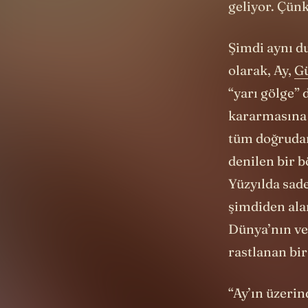
Şimdi aynı d
olarak, Ay,
G
“yarı gölge” 
kararmasına 
tüm doğrudan
denilen bir b
Yüzyılda sad
şimdiden ala
Dünya’nın ve 
rastlanan bir
“Ay’ın üzeri
sadece 2 kez