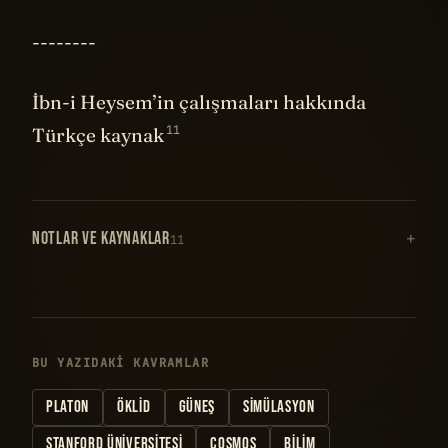
--------
İbn-i Heysem’in çalışmaları hakkında
11
Türkçe kaynak
NOTLAR VE KAYNAKLAR
11
BU YAZIDAKI KAVRAMLAR
PLATON
ÖKLID
GÜNEŞ
SIMÜLASYON
STANFORD ÜNIVERSITESI
COSMOS
BILIM