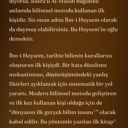
diyoruz. Basra’lı Al-Hasan bugünkü
anlamda bilimsel metodu kullanan ilk
kişidir. Siz onun adını İbn-i Heysem olarak
da duymuş olabilirsiniz. Bu Heysem’in oğlu
demektir.
İbn-i Heysem, tarihte bilimin kurallarını
oluşturan ilk kişiydi. Bir hata düzeltme
mekanizması, düşünüşümüzdeki yanlış
fikirleri ayıklamak için sistematik bir yol
yarattı. Modern bilimsel metodu geliştiren
ve ilk kez kullanan kişi olduğu için de
5
“
dünyanın ilk gerçek bilim insanı
” olarak
6
kabul edilir. Bu yöntemle yazılan
ilk kitap