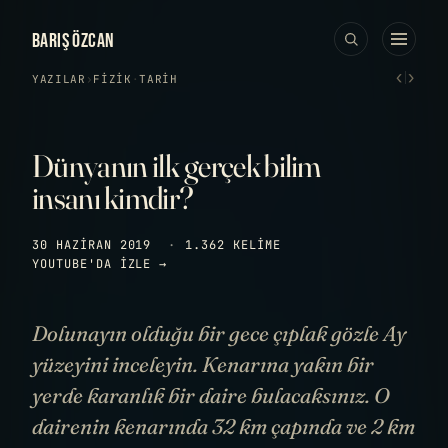
BARIŞ ÖZCAN
‹
›
YAZILAR
›
FIZIK
·
TARIH
Dünyanın ilk gerçek bilim
insanı kimdir?
30 HAZIRAN 2019
·
1.362 KELIME
YOUTUBE'DA IZLE →
Dolunayın olduğu bir gece çıplak gözle Ay
yüzeyini inceleyin. Kenarına yakın bir
yerde karanlık bir daire bulacaksınız. O
dairenin kenarında 32 km çapında ve 2 km