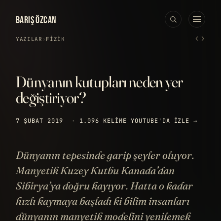
BARIŞ ÖZCAN
‹
›
YAZILAR
›
FIZIK
Dünyanın kutupları neden yer
değiştiriyor?
7 ŞUBAT 2019
·
1.096 KELIME
YOUTUBE'DA IZLE →
Dünyanın tepesinde garip şeyler oluyor.
Manyetik Kuzey Kutbu Kanada’dan
Sibirya’ya doğru kayıyor. Hatta o kadar
hızlı kaymaya başladı ki bilim insanları
dünyanın manyetik modelini yenilemek