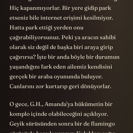
böylece bu gemi Amerika’da köleliğin
resmen başlamasına sebep oldu. Köleliğin
başlangıç yılı: 1619. Clay’in arabasındaki
radyoda duyabildiği tek anons 1619 MHz
bandından yapılmıştı ve şöyle diyordu o
anonsta:
...Güney'de korkunç bir çevresel
felakete yol açtığını ve
hayvanların göç davranışlarını
etkilediğini görüyoruz.