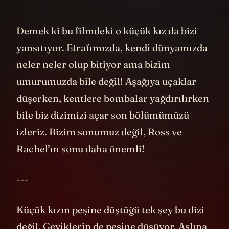
gizlemeden açık seçik vermişler bu filmde.
Yapımcısının eski ABD başkanı Obama
olduğunu söylemiştim. Bu noktaları
birleştiren bazı kişiler bu filmin “predictive
programming” amacıyla çekildiği
yorumlarını yapmaya başladı. Üstelik
2024’te yine çok sevdiğim bir başka
yönetmenden
Alex Garland
’dan benzeri bir
8
temayı içeren
başka bir film
daha geliyor.
Filmin adı: İç Savaş. Bütün bunlarla
insanları bir iç savaşa ya da daha da kötüsü
olası bir Üçüncü Dünya Savaşı’na mı
hazırlamaya çalışıyorlar? “Predictive
programming” iddialarının arkasında bu