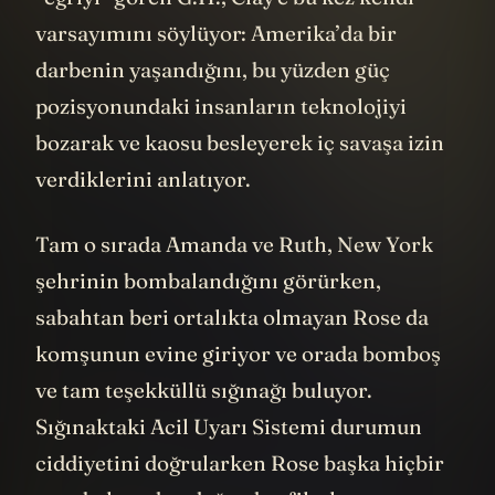
Bir de salondaki şu soyut tablo var. O da eve
ilk geldiklerinde neredeyse bir ses dalgası
formunda. Daha sakin ve stabil görünümlü.
Ama film ilerledikçe o düzen bir kaosa
dönüşüyor.
---
Ses dalgası demişken. Filmde duyduğumuz
o kulakları sağır eden sesin bir silah olduğu
söyleniyor. Bir mikrodalga silahı.
Ses aracılığıyla yayılan bir tür