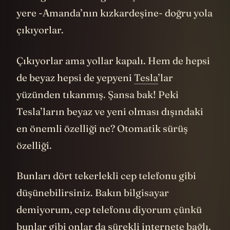
onların elinden alındığı gibi pek çok
katliama da sahne olmuş.
İyi de bu kadar detayın filmle ne ilgisi var
diyeceksiniz. Karaya vuran tankeri
hatırlıyor musunuz? Onun adı “White Lion
- Beyaz Aslan.” Sadece geyikler ve
flamingolarla olan tematik bütünlüğü
sağlamakla kalmıyor aynı zamanda tarihi
5
bir gerçekle de ilişkili.
Şu gemiyi
görüyor
musunuz? Onun da adı White Lion.
Afrika’dan Amerika’ya gelen ilk gemi.
Tutsak edilerek zorla taşıdığı insanlar
Virginia kolonisinde köle olarak satıldı ve