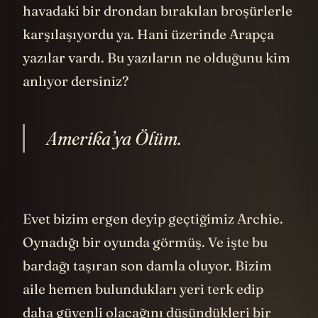
Çok kolay fark edilmeyecek şekilde
gizlenmiş. Peki bu kodu taradığınızda ne
oluyor biliyor musunuz? Bir web sitesine
4
gidiyorsunuz.
Gerçek bir web sitesi
.
Burası West Virginia eyaletinde terk
edilmiş bir eğlence parkı. Sadece bu
yönüyle bile hikayeye dolaylı olarak hizmet
ediyor. Dünyayı ardında bırak. Ama daha
derin bir mesajı da var. Çünkü bu eğlence
parkının terk edilmesinin sebebi lanetli
topraklar olduğuna inanılması. İsmine
dikkat ederseniz (Shawnee) Amerikan yerli
kabilelerinden geliyor. Bu topraklar