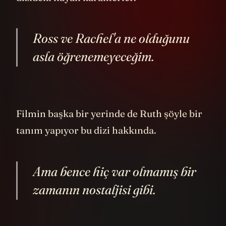
etmek için üç adımlı bir teoriden söz
ediyor.
Birinci adım: İzolasyon.
İletişim ve
ulaşım yöntemlerini tamamen kapatmak.
Böylece kimse olup bitenler hakkında bir
şey öğrenemez ve aslında herkes kendi
coğrafi konumunda umutsuzluk ve kafa
karışıklığı içinde hapsolur.
İkinci adım: Senkronize Kaos.
Neredeyse
her teknolojik aracın birbirine internetle
bağlı olduğu bir ortamda başlatılacak siber
atak bir pandemi gibi yayılabilir. Bu da her