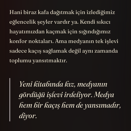
yerde karışıklık çıkmasını sağlar. Ek
olarak filmdeki gizemli ses ve sivillere
sessizce zarar veren ve dezenformasyon
yapan kırmızı broşürler de bu karışıklığın
yayılmasını kolaylaştırır.
Üçüncü adım: İç savaş.
Eğer insanlar
karşılarında apaçık bir düşmanı
bulamazlarsa, teorik ve "doğal olarak"
birbirlerine saldırırlar. Şiddet de bir
pandemi gibi yayılma potansiyeline
sahiptir.
Böylesine tüyler ürpertici mesajları pek de