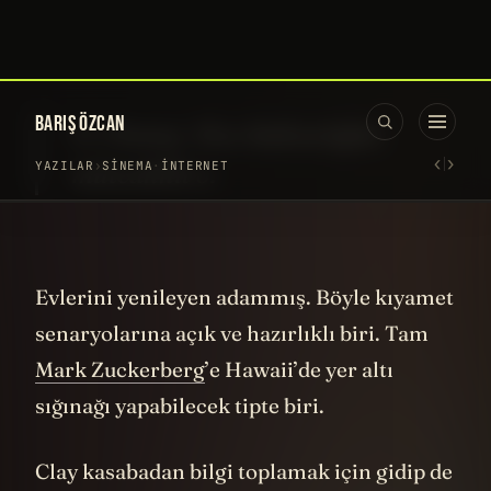
renk sembolizmi. Bu filmde seçtiği renkler:
Mavi ve Kırmızı. Mavi duvarlı bir yatak
odasında başlayıp, mavi bir arabayla o
dünyayı arkalarında bırakıyorlar. Mavi
renk, gökyüzünde ve denizde de
gördüğümüz için bize stabilite hissi verir.
Konfor alanımızı temsil eder. Kırmızı rengi
anlamak daha kolay. Sizi o konfor
alanından çıkarabilecek tehditleri,
tehlikeyi, bilinmeyeni sembolize eder.
---
Haritadaki QR kodunu görüyor musunuz?