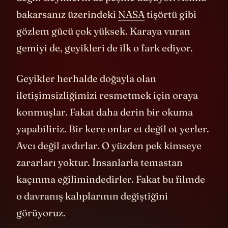
kaygılı soru var. Bu sorular öylesine arttı ki
filmin yönetmenine de iletildi. Ancak
Obama’ların bu filme olan katkısının son
aşamalarda gerçekleştiğini söylüyor
yönetmen.
“Başkan Obama tam bir sinema
aşığı”
diyor. Ayrıca filmin uyarlandığı kitap
da onun okuma listesindeymiş.
“Güvensizlikle ilgili bir teması ve eğer bir
topluluğa ait olmaz ya da aramızda güçlü bir
bağa sahip olmazsak başımıza neler
gelebileceğine dair uyarıcı bir hikaye olduğu
için bize destek verdi sağolsun”
diyor. Bu
konuda elimizde böyle bir beyan olduğu