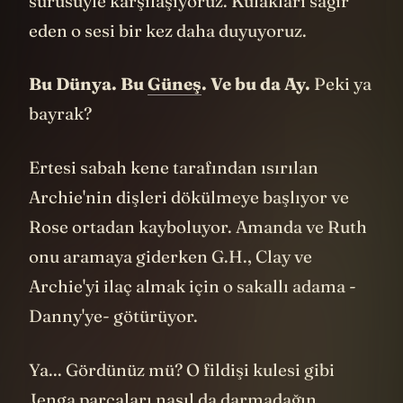
1619’da Virginia’da White Lion gemisiyle
başlayan kölelik. Geyik sembolü zorla göç
ettirilen ve kimseye zararı olmayan bu
insanlarla da ilişkilendirilebilir mi?
Amerikalıların kendilerinden başka tüm
ülkelerdeki diğer insanlara bakışı bu bakış
olabilir mi?
---
Şu planın kompozisyonundaki ironiye
bakar mısınız? Evi kiraya verenler, yani
evin gerçek sahipleri dışarıda, evi geçici bir
süreliğine kiralayanlar içeride.