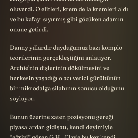
O evin duvarlarındaki tablolar da elbette
sembolik. Gözlere bakar mısınız?
Ama özellikle iki resim var ki film boyunca
değişiyorlar. Biri yatak odasındaki dalgalar.
Eve ilk geldiklerinde alçak durumda olan
bu dalgalar hikayenin tansiyonu arttıkça
kabarıyor ve bir noktadan sonra
karakterlerin boyundan daha büyük hale
geliyor. Adeta dünyada meydana gelen
sorunlar onların arkalarındaki duvarda
giderek yükselen dalgalara dönüşüyor.