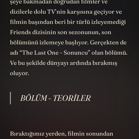
radyasyon üretiyor.
Gerçek hayatta da buna benzer bir durum
yaşanmış. Hem de Küba’da. O yüzden
“Havana Sendromu” olarak literatüre
geçmiş. Oradaki ABD büyükelçiliğinde
çalışan diplomatların bir tür beyin hasarı
yaşadığı ve bunun kaynağının mikrodalga
silahlar olabileceğine dair bazı ipuçları
6
bulundu
. Daha sonra benzer sağlık
sorunları Çin’deki Amerikan
diplomatlarında da yaşandı. 2020’de