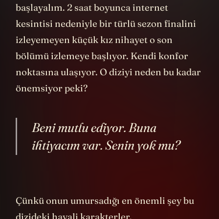
7
hazırlanan kapsamlı bir
raporda
"yönlendirilmiş" mikrodalga radyasyonun,
bu hastalıkların olası nedeni olduğu
açıklandı.
---
Bu da bizi filmde yaşanan o büyük krizin ne
olabileceği konusuna getiriyor. Aslında
G.H. bu konudaki düşüncesini karanlık bir
monologla açıklıyor. Güçlü bir ülkeyi
istikrarsızlaştırmanın o kadar da zor
olmadığını söylüyor. Son derece düşük
maliyetli ve verimli bir şekilde destabilize