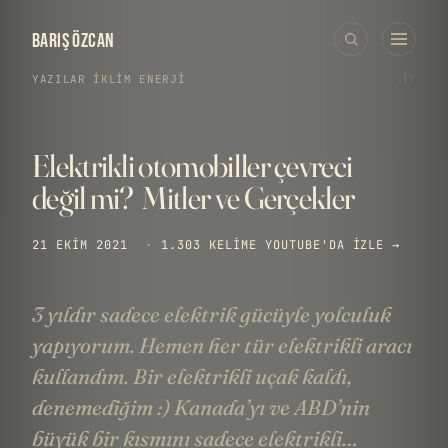
BARIŞ ÖZCAN
‹
›
YAZILAR
›
İKLIM
·
ENERJI
Elektrikli otomobiller çevreci
değil mi? Mitler ve Gerçekler
21 EKIM 2021
·
1.303 KELIME
YOUTUBE'DA IZLE →
3 yıldır sadece elektrik gücüyle yolculuk
yapıyorum. Hemen her tür elektrikli aracı
kullandım. Bir elektrikli uçak kaldı,
denemediğim :) Kanada’yı ve ABD’nin
büyük bir kısmını sadece elektrikli…