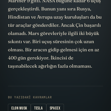
Mariner 9 gitti. NASA bugüne kadar 6 uçuş
gerçekleştirdi. Bunun yanı sıra Rusya,
Hindistan ve Avrupa uzay kuruluşları da bu
tür araçlar gönderdiler. Ancak Çin başarılı
olamadı. Mars görevleriyle ilgili iki büyük
sıkıntı var. Biri uçuş süresinin çok uzun
olması. Bir aracın gidip gelmesi için en az
400 gün gerekiyor. İkincisi de
taşınabilecek ağırlığın fazla olmaması.
BU YAZIDAKI KAVRAMLAR
ELON MUSK
TESLA
SPACEX