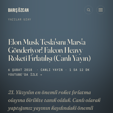
BARIŞ ÖZCAN
YAZILAR
›
UZAY
Elon Musk Tesla'sını Mars'a
Gönderiyor! Falcon Heavy
Roketi Fırlatılışı (Canlı Yayın)
6 ŞUBAT 2018
·
CANLI YAYIN
·
1 SA 12 DK
YOUTUBE'DA IZLE →
21. Yüzyılın en önemli roket fırlatma
olayına birlikte tanık olduk. Canlı olarak
yaptığımız yayının kaydındaki önemli