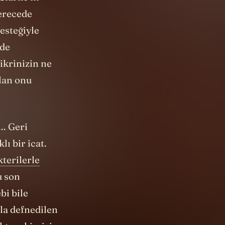
erecede
esteğiyle
lde
ikrinizin ne
lan onu
..
Geri
ı bir icat.
kterilerle
u son
bi bile
la defnedilen