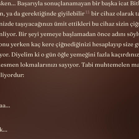
en... Başarıyla sonuçlanamayan bir başka icat
Bit
11
n, ya da gerektiğinde
giyilebilir
bir cihaz olarak 
nizde taşıyacağınızı ümit ettikleri bu cihaz sizin ç
inliyor. Bir şeyi yemeye başlamadan önce adını
söy
nu yerken kaç kere çiğnediğinizi hesaplayıp size g
or. Diyelim ki o gün öğle yemeğini fazla kaçırdınız.
 Resmen lokmalarınızı sayıyor. Tabi muhtemelen ma
nliyordur:
aa...
...