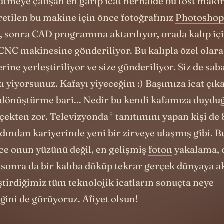
ütmeye çalışan en garip icat herhalde bu
tost maki
retilen bu makine için önce fotoğrafınız
Photoshop
 sonra CAD programına aktarılıyor, orada kalıp içi
NC makinesine gönderiliyor. Bu kalıpla özel olara
rine yerleştiriliyor ve size gönderiliyor. Siz de saba
ı yiyorsunuz. Kafayı yiyeceğim :) Başımıza icat çık
 dönüştürme bari... Nedir bu kendi kafamıza duydu
9
çekten zor.
Televizyonda
tanıtımını yapan kişi de 8
dından kariyerinde yeni bir zirveye ulaşmış gibi. 
ce onun yüzünü değil, en gelişmiş
foton
yakalama, 
sonra da bir kalıba döküp tekrar gerçek dünyaya 
ştirdiğimiz tüm teknolojik icatların sonuçta neye
ğini de görüyoruz. Afiyet olsun!