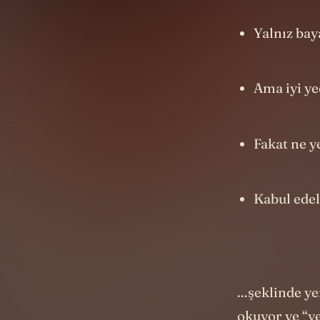
Yalnız baya
Ama iyi ye
Fakat ne ye
Kabul edel
...şeklinde 
okuyor ve “ye