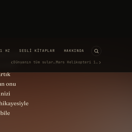
5’te yapılan
en sayılar
ndinden emin
şimci her yıl
 yazarı
rtık
un onu
nizi
hikayesiyle
bile