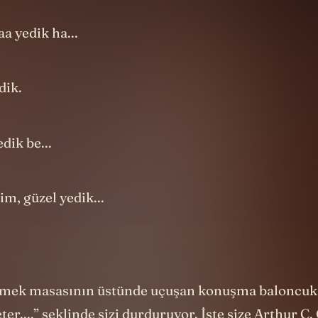
a yedik ha...
dik.
dik be...
im, güzel yedik...
yemek masasının üstünde uçuşan konuşma baloncukl
ter....” şeklinde sizi durduruyor. İşte size Arthur C.