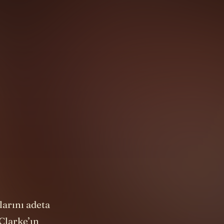
arını adeta
 Clarke’ın