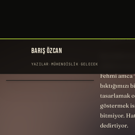
160 değil, 16
en abartılı 
bunlar. O yü
olmamak laz
İşte belki de
yüzlerce icat
Fehmi amca
bıktığımızı 
tasarlamak o
göstermek is
bitmiyor. Hat
dedirtiyor.