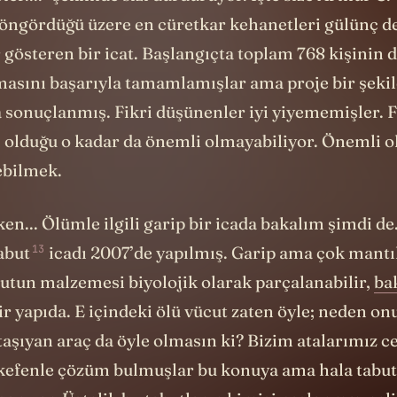
 öngördüğü üzere en cüretkar kehanetleri gülünç d
österen bir icat. Başlangıçta toplam 768 kişinin d
asını başarıyla tamamlamışlar ama proje bir şeki
a sonuçlanmış. Fikri düşünenler iyi yiyememişler. F
ı olduğu o kadar da önemli olmayabiliyor. Önemli o
ebilmek.
n... Ölümle ilgili garip bir icada bakalım şimdi de.
13
abut
icadı 2007’de yapılmış. Garip ama çok mantıkl
utun malzemesi biyolojik olarak parçalanabilir,
ba
ir yapıda. E içindeki ölü vücut zaten öyle; neden on
aşıyan araç da öyle olmasın ki? Bizim atalarımız ce
kefenle çözüm bulmuşlar bu konuya ama hala tabut