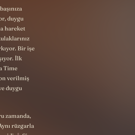
i başınıza
or, duygu
na hareket
kulaklarınız
kıyor. Bir işe
ıyor. İlk
ta Time
on verilmiş
 ve duygu
ğru zamanda,
Aynı rüzgarla
8