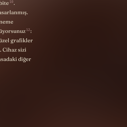
10
bite
.
tasarlanmış.
iğneme
12
lüyorsunuz
:
üzel grafikler
 Cihaz sizi
sadaki diğer