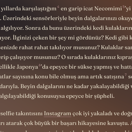
4
5
 yıllarda
karşılaştığım
en garip icat
Necomimi
’y
 Üzerindeki sensörleriyle beyin dalgalarınızı okuy
lgılıyor. Sonra da bunu üzerindeki kedi kulakları
ıyor. İlginizi çeken bir şey mi gördünüz? Kedi gibi 
şenizde rahat rahat takılıyor musunuz? Kulaklar sar
erip çalışıyor musunuz? O sırada kulaklarınız kıpraş
6
ellikle
Japonya
’da epeyce bir sükse yapmış ve hat
7
atlar sayısına konu bile olmuş ama artık
satışına
s
arıyla. Beyin dalgalarını ne kadar yakalayabildiği
algılayabildiği konusuysa epeyce bir şüpheli.
selfie takıntısını
Instagram
çok iyi yakaladı ve do
ı atarak çok büyük bir başarı hikayesine kavuştu. 