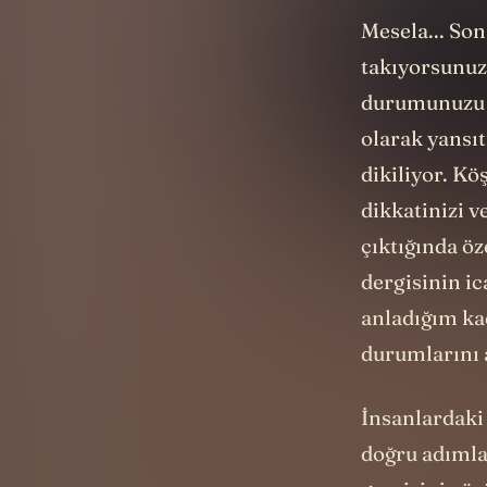
Mesela... Son
takıyorsunuz.
durumunuzu a
olarak yansıt
dikiliyor. Kö
dikkatinizi v
çıktığında öz
dergisinin ic
anladığım kad
durumlarını 
İnsanlardaki 
doğru adımlar