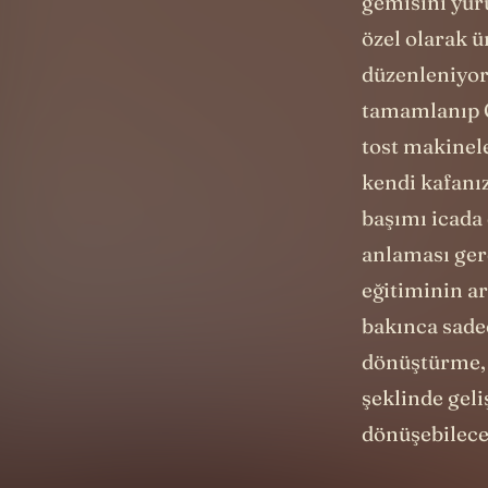
gemisini yür
özel olarak ü
düzenleniyor,
tamamlanıp C
tost makinele
kendi kafanız
başımı icada
anlaması ger
eğitiminin ar
bakınca sade
dönüştürme, 
şeklinde geli
dönüşebilece