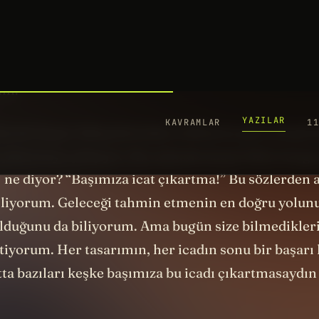
0 milyar video izlenecek :) Bırakın Steve Chen’i, 200
tahminleri bile gülünç derecede muhafazakar göster
zden gelecek hakkında atıp tutarken o kadar da ke
ım.
 bu tür başarı hikayelerinden etkilenen pek çok giri
 çıkarmaya çalışıyor. Bu noktada ünsüz bilim kurgu
3
ne diyor? “Başımıza icat çıkartma!” Bu sözlerden a
biliyorum. Geleceği tahmin etmenin en doğru yolun
lduğunu da biliyorum. Ama bugün size bilmedikleri
tiyorum. Her tasarımın, her icadın sonu bir başarı 
ta bazıları keşke başımıza bu icadı çıkartmasaydın 