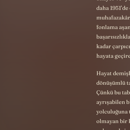
daha 1951’de
muhafazakâr g
fonlama aşam
başarısızlıkl
kadar çarpıc
hayata geçir
Hayat demişke
dönüşümlü t
Çünkü bu tab
ayrışabilen b
yolculuğuna t
olmayan bir 