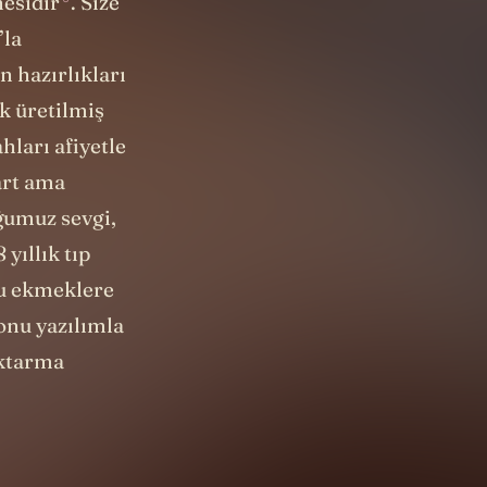
nesidir
. Size
’la
n hazırlıkları
k üretilmiş
hları afiyetle
art ama
ğumuz sevgi,
 yıllık tıp
Bu ekmeklere
onu yazılımla
aktarma