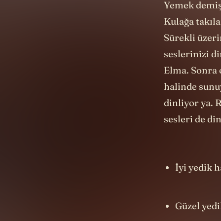
Yemek demişk
Kulağa takıla
Sürekli üzeri
seslerinizi d
Elma. Sonra o
halinde sunuy
dinliyor ya.
sesleri de di
İyi yedik h
Güzel yedik