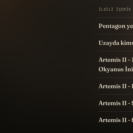
İLGILI IÇERIK
Pentagon yen
Uzayda kims
Artemis II -
Okyanus İni
Artemis II -
Artemis II -
Artemis II -