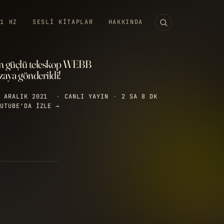
11 HZ
SESLI KITAPLAR
HAKKINDA
n güçlü teleskop WEBB
zaya gönderildi!
 ARALIK 2021
·
CANLI YAYIN
·
2 SA 8 DK
UTUBE'DA IZLE →