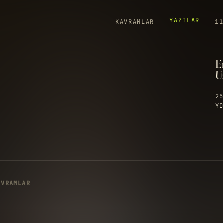
YAZILAR
KAVRAMLAR
1
E
U
25
YO
AVRAMLAR