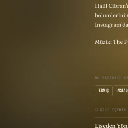
Halil Cibran
bölümlerinin
Instagram
'd
Müzik: The P
BU YAZIDAKI K
ERMIŞ
INSTA
İLGILI IÇERIK
Liseden Yön