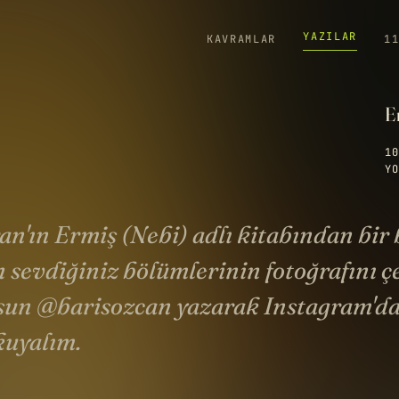
YAZILAR
KAVRAMLAR
1
E
10
YO
an'ın Ermiş (Nebi) adlı kitabından bir
n sevdiğiniz bölümlerinin fotoğrafını ç
n @barisozcan yazarak Instagram'da 
kuyalım.