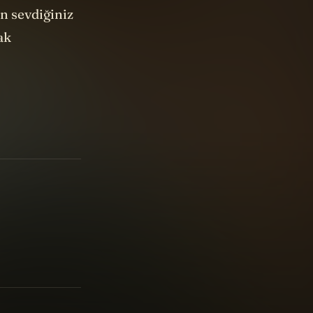
ın sevdiğiniz
ak