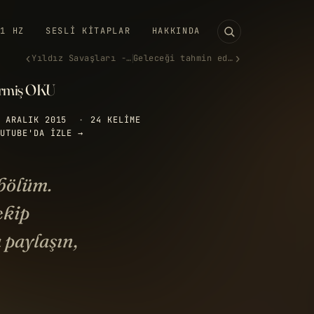
11 HZ
SESLI KITAPLAR
HAKKINDA
‹
›
Yıldız Savaşları - Hiç Bitmey…
Geleceği tahmin eden romanlar
rmiş OKU
 ARALIK 2015
·
24 KELIME
UTUBE'DA IZLE →
 bölüm.
ekip
paylaşın,