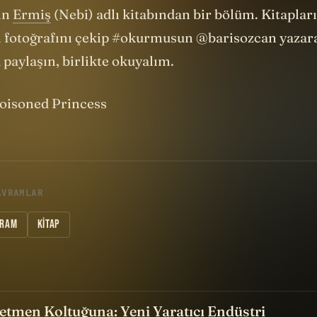
'ın
Ermiş
(Nebi) adlı kitabından bir bölüm. Kitaplar
 fotoğrafını çekip #okurmusun @barisozcan yazar
a paylaşın, birlikte okuyalım.
oisoned Princess
AVRAMLAR
GRAM
KITAP
etmen Koltuğuna: Yeni Yaratıcı Endüstri