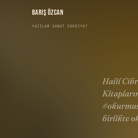
BARIŞ ÖZCAN
YAZILAR
›
SANAT
·
EDEBIYAT
Halil Cibr
Kitapları
#okurmusu
birlikte o