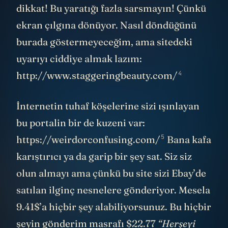
dikkat! Bu yaratığı fazla sarsmayın! Çünkü
ekran çılgına dönüyor. Nasıl döndüğünü
burada göstermeyeceğim, ama sitedeki
uyarıyı ciddiye almak lazım:
4
http://www.staggeringbeauty.com/
İnternetin tuhaf köşelerine sizi ışınlayan
bu portalin bir de kuzeni var:
5
https://weirdorconfusing.com/
Bana kafa
karıştırıcı ya da garip bir şey sat. Siz siz
olun almayı ama çünkü bu site sizi Ebay’de
satılan ilginç nesnelere gönderiyor. Mesela
9.41$’a hiçbir şey alabiliyorsunuz. Bu hiçbir
şeyin gönderim masrafı $22.77
“Herşeyi