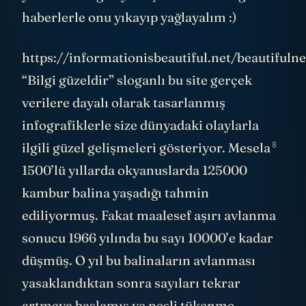
haberlerle onu yıkayıp yağlayalım :)
https://informationisbeautiful.net/beautifuln
“Bilgi güzeldir” sloganlı bu site gerçek
verilere dayalı olarak tasarlanmış
infografiklerle size dünyadaki olaylarla
8
ilgili güzel gelişmeleri gösteriyor.
Mesela
1500’lü yıllarda okyanuslarda 125000
kambur balina yaşadığı tahmin
ediliyormuş. Fakat maalesef aşırı avlanma
sonucu 1966 yılında bu sayı 10000’e kadar
düşmüş. O yıl bu balinaların avlanması
yasaklandıktan sonra sayıları tekrar
artmaya başlamış ve nesli tükenme