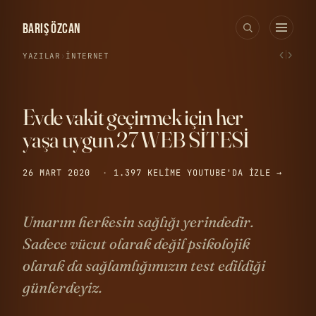
BARIŞ ÖZCAN
‹
›
YAZILAR
›
İNTERNET
Evde vakit geçirmek için her
yaşa uygun 27 WEB SİTESİ
26 MART 2020
·
1.397 KELIME
YOUTUBE'DA IZLE →
Umarım herkesin sağlığı yerindedir.
Sadece vücut olarak değil psikolojik
olarak da sağlamlığımızın test edildiği
günlerdeyiz.