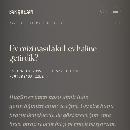
BARIŞ ÖZCAN
‹
›
YAZILAR
›
İNTERNET
·
CIHAZLAR
Evimizi nasıl akıllı ev haline
getirdik?
26 ARALIK 2019
·
1.532 KELIME
YOUTUBE'DA IZLE →
Bugün evimizi nasıl akıllı hale
getirdiğimizi anlatacağım. Üstelik bunu
pratik örneklerle de göstereceğim ama
önce biraz teorik bilgi vermek istiyorum.