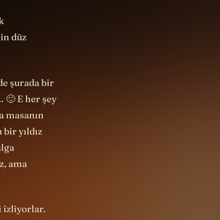
k
in düz
de şurada bir
… 🙂 E her şey
da masanın
 bir yıldız
alga
z, ama
izliyorlar.