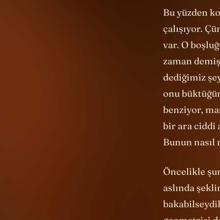
Bu yüzden ko
çalışıyor. Ç
var. O boşlu
zaman demişi
dediğimiz şe
onu büktüğünü
benziyor, ma
bir ara ciddi
Bunun nasıl
Öncelikle şu
aslında şekli
bakabilseydik
geometrisi da