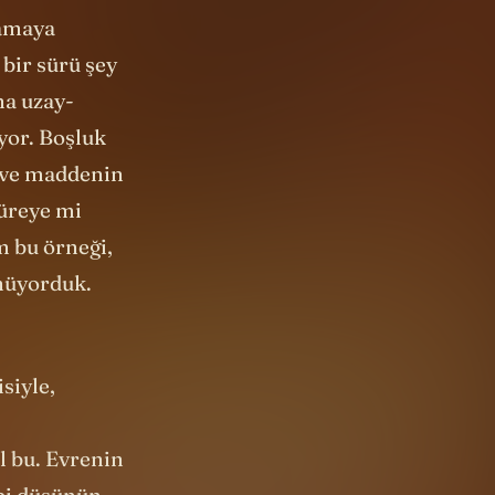
lamaya
bir sürü şey
na uzay-
yor. Boşluk
ı ve maddenin
Küreye mi
m bu örneği,
ünüyorduk.
siyle,
l bu. Evrenin
ibi düşünün