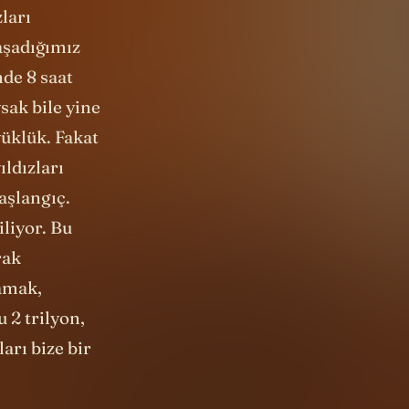
ları
aşadığımız
nde 8 saat
ysak bile yine
üklük. Fakat
ıldızları
aşlangıç.
liyor. Bu
rak
amak,
 2 trilyon,
arı bize bir