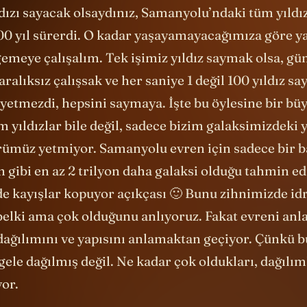
ldızı sayacak olsaydınız, Samanyolu’ndaki tüm yıldız
0 yıl sürerdi. O kadar yaşayamayacağımıza göre y
emeye çalışalım. Tek işimiz yıldız saymak olsa, gü
aralıksız çalışsak ve her saniye 1 değil 100 yıldız sa
etmezdi, hepsini saymaya. İşte bu öylesine bir büy
 yıldızlar bile değil, sadece bizim galaksimizdeki y
müz yetmiyor. Samanyolu evren için sadece bir b
gibi en az 2 trilyon daha galaksi olduğu tahmin edi
e kayışlar kopuyor açıkçası 🙂 Bunu zihnimizde id
elki ama çok olduğunu anlıyoruz. Fakat evreni anl
dağılımını ve yapısını anlamaktan geçiyor. Çünkü bu
gele dağılmış değil. Ne kadar çok oldukları, dağılıml
yor.