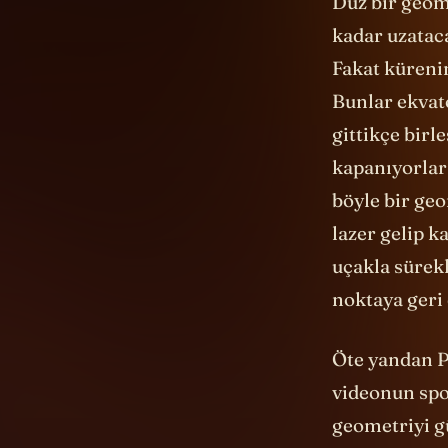
Düz bir geome
kadar uzatac
Fakat küreni
Bunlar ekvat
gittikçe birl
kapanıyorlar 
böyle bir geo
lazer gelip k
uçakla sürekl
noktaya geri
Öte yandan P
videonun spon
geometriyi gü