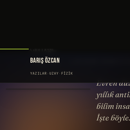
BARIŞ ÖZCAN
YAZILAR
›
UZAY
·
FIZIK
Evren düz
yıllık an
bilim insa
İşte böyle