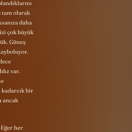
plandıklarını
ü tam olarak
sanıza daha
izi çok büyük
yük. Güneş
kayboluyor.
adece
dız var.
ne
 kadarcık bir
rı ancak
 Eğer her