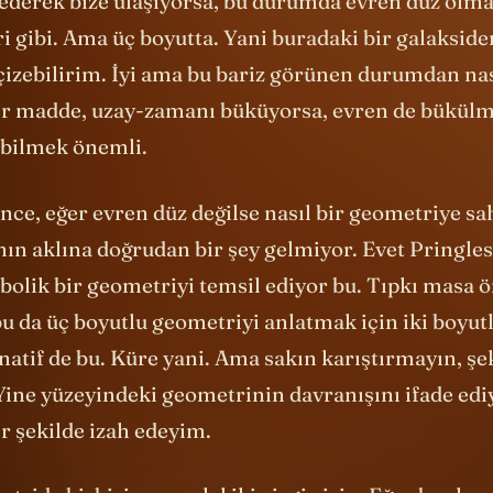
 ederek bize ulaşıyorsa, bu durumda evren düz olmal
 gibi. Ama üç boyutta. Yani buradaki bir galakside
 çizebilirim. İyi ama bu bariz görünen durumdan na
er madde, uzay-zamanı büküyorsa, evren de bükülmü
bilmek önemli.
e, eğer evren düz değilse nasıl bir geometriye sah
nın aklına doğrudan bir şey gelmiyor. Evet Pringle
bolik bir geometriyi temsil ediyor bu. Tıpkı masa 
bu da üç boyutlu geometriyi anlatmak için iki boyutl
atif de bu. Küre yani. Ama sakın karıştırmayın, şek
ine yüzeyindeki geometrinin davranışını ifade ed
ir şekilde izah edeyim.