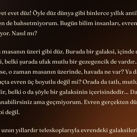
et evet düz! Öyle düz dünya gibi binlerce yıllık anti
n de bahsetmiyorum. Bugün bilim insanları, evren
yor. Nasıl mı?
u masanın üzeri gibi düz. Burada bir galaksi, içinde 
, belki şurada ufak mutlu bir gezegencik de vardır
yse, o zaman masanın üzerinde, havada ne var? Ya 
çta evren üç boyutlu değil mi? Orada da tatlı, mutlu
lir, belki o da şöyle bir galaksinin içerisindedir… D
nabilirsiniz ama geçmiyorum. Evren gerçekten dü
bi değil.
zun yıllardır teleskoplarıyla evrendeki galaksileri 