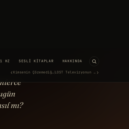
11 HZ
SESLI KITAPLAR
HAKKINDA
‹
›
Kimsenin Çözemediği Basit Mat…
LOST Televizyonun Son Mitoloj…
vren Düz! Ama Sandığınız
ibi Değil…
ARALIK 2024
·
1.439 KELIME
UTUBE'DA IZLE →
inlerce
Bugün
sıl mı?