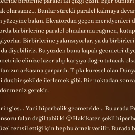
tride birbirine paralel iki çizgi çizin. Eğer bunları
ak olursanız… Bunlar sürekli paralel kalmaya deva
n yüzeyine bakın. Ekvatordan geçen meridyenleri 
orda birbirlerine paralel olmalarına rağmen, kutu
eşiyorlar. Birbirlerine yakınsıyorlar, ya da birbirler
da diyebiliriz. Bu yüzden buna kapalı geometri diy
metride elinize lazer alıp karşıya doğru tutacak ols
afanızın arkasına çarpardı. Tıpkı küresel olan Düny
i düz bir şekilde ilerlemek gibi. Bir noktadan sonra
 dönmeniz gerekir.
ringles… Yani hiperbolik geometride… Bu arada P
soru falan değil tabii ki 🙂 Hakikaten şekli hiperb
zel temsil ettiği için hep bu örnek verilir. Burada 