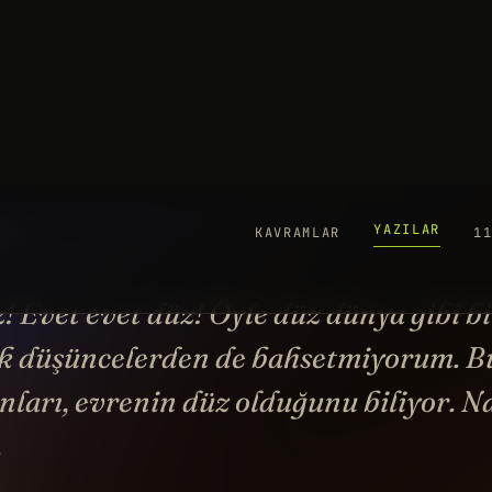
YAZILAR
KAVRAMLAR
1
E
G
1 
YO
! Evet evet düz! Öyle düz dünya gibi b
tik düşüncelerden de bahsetmiyorum. 
nları, evrenin düz olduğunu biliyor. Na
.