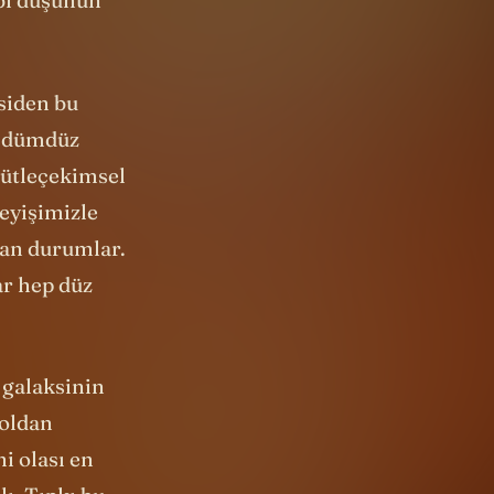
siden bu
ap dümdüz
kütleçekimsel
deyişimizle
lan durumlar.
ar hep düz
 galaksinin
yoldan
i olası en