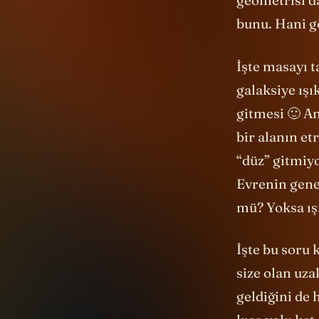
bunu. Hani 
İşte masayı 
galaksiye ışı
gitmesi 🙂 A
bir alanın et
“düz” gitmiyo
Evrenin gene
mü? Yoksa ışı
İşte bu soru 
size olan uza
geldiğini de 