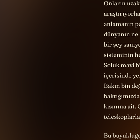
Onların uzakl
araştırıyorl
anlamanın p
dünyanın ne 
bir şey sanıy
sisteminin h
Soluk mavi bi
içerisinde ye
Bakın bin değ
baktığımızda
kısmına ait. 
teleskoplarla
Bu büyüklüğü