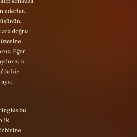
 alıp sonsuza
m ederler.
düşünün.
plara doğru
i üzerine
oruz. Eğer
aydınız, o
a’da bir
 aynı
ringles bu
olik
birbirine