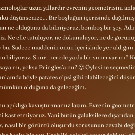
zmologlar uzun yıllardır evrenin geometrisini an
ünkü düşünsenize… Bir boşluğun içerisinde dağılmış 
ğun ne olduğunu da bilmiyoruz, bomboş bir şey. Adı
z. Ne elle tutuluyor, ne dokunuluyor, ne de görünü
y bu. Sadece maddenin onun içerisinde yer aldığın
 biliyoruz. Sınırı nerede ya da bir sınırı var mı? 
saya mı, yoksa Pringles’a mı? 🙂 Öylesine seçmedi
 anlamda böyle patates cipsi gibi olabileceğini düş
 mümkün olduğuna da geleceğim.
nu açıklığa kavuşturmamız lazım. Evrenin geometri
ni kast etmiyoruz. Yani bütün galaksilere dışarıdan
, nasıl bir görüntü oluşurdu sorusunun cevabı deği
ha başka bir şey. Uzak iki galaksi arasındaki yol g