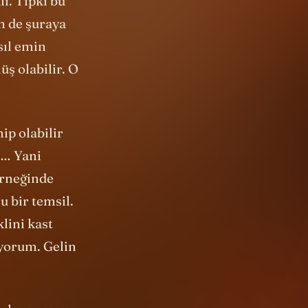
ı. Tıpkı bu
n de şuraya
sıl emin
ş olabilir. O
ip olabilir
s… Yani
örneğinde
u bir temsil.
lini kast
iyorum. Gelin