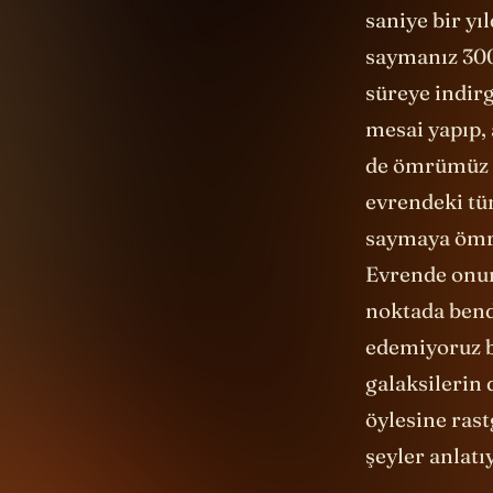
saniye bir yı
saymanız 300
süreye indirg
mesai yapıp, 
de ömrümüz y
evrendeki tüm
saymaya ömrü
Evrende onun 
noktada bend
edemiyoruz b
galaksilerin 
öylesine rast
şeyler anlatı