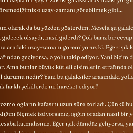
göremediğimiz o uzay-zamanı görebilmek gibi…
tam olarak da bu yüzden gösterdim. Mesela şu galak
k gidecek olsaydı, nasıl giderdi? Çok bariz bir cev
ma aradaki uzay-zamanı göremiyoruz ki. Eğer ışık 
rafından geçiyorsa, o yolu takip ediyor. Yani bizim 
r. Ama bunlar büyük kütleli cisimlerin etrafında o
l durumu nedir? Yani bu galaksiler arasındaki yoll
k farklı şekillerde mi hareket ediyor?
kozmologların kafasını uzun süre zorladı. Çünkü bu
klığını ölçmek istiyorsanız, ışığın oradan nasıl bir 
hesaba katmalısınız. Eğer ışık dümdüz geliyorsa, yan