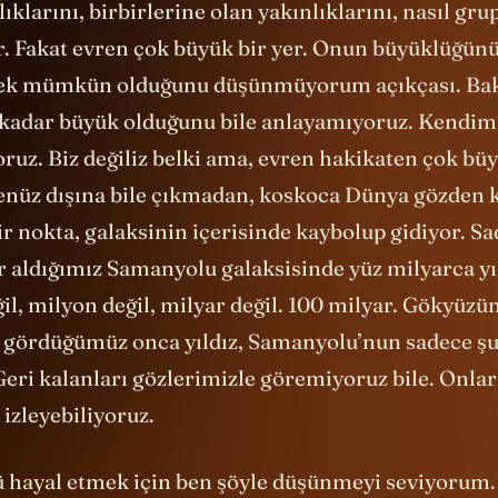
ıklarını, birbirlerine olan yakınlıklarını, nasıl gru
ar. Fakat evren çok büyük bir yer. Onun büyüklüğün
ek mümkün olduğunu düşünmüyorum açıkçası. Bak
kadar büyük olduğunu bile anlayamıyoruz. Kendim
oruz. Biz değiliz belki ama, evren hakikaten çok bü
enüz dışına bile çıkmadan, koskoca Dünya gözden 
r nokta, galaksinin içerisinde kaybolup gidiyor. S
r aldığımız Samanyolu galaksisinde yüz milyarca yıl
il, milyon değil, milyar değil. 100 milyar. Gökyüzü
 gördüğümüz onca yıldız, Samanyolu’nun sadece şu
Geri kalanları gözlerimizle göremiyoruz bile. Onla
 izleyebiliyoruz.
 hayal etmek için ben şöyle düşünmeyi seviyorum.