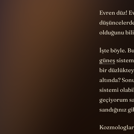
Evren düz! Ev
düşüncelerde
olduğunu bili
İşte böyle. B
güneş
sistemi
bir düzlükte
altında? Sonu
sistemi olabi
geçiyorum sa
sandığınız gi
Kozmologlar u