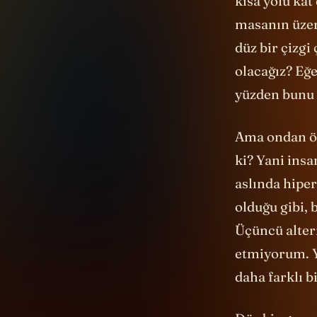
kısa yolu kat
masanın üzeri
düz bir çizgi
olacağız? Eğ
yüzden bunu 
Ama ondan önc
ki? Yani insa
aslında hiper
olduğu gibi, 
Üçüncü altern
etmiyorum. Y
daha farklı b