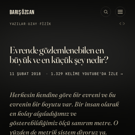
BARIŞ ÖZCAN
‹
›
YAZILAR
›
UZAY
·
FIZIK
Evrende gözlemlenebilen en
büyük ve en küçük şey nedir?
11 ŞUBAT 2018
·
1.329 KELIME
YOUTUBE'DA IZLE →
Herkesin kendine göre bir evreni ve bu
evrenin bir boyutu var. Bir insan olarak
en kolay algıladığımız ve
gösterebildiğimiz ölçü sanırım metre. O
yüzden de metrik sistem diyoruz ya.