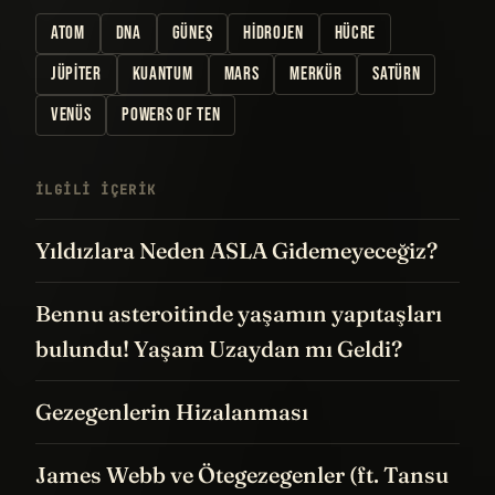
ATOM
DNA
GÜNEŞ
HIDROJEN
HÜCRE
JÜPITER
KUANTUM
MARS
MERKÜR
SATÜRN
VENÜS
POWERS OF TEN
İLGILI IÇERIK
Yıldızlara Neden ASLA Gidemeyeceğiz?
Bennu asteroitinde yaşamın yapıtaşları
bulundu! Yaşam Uzaydan mı Geldi?
Gezegenlerin Hizalanması
James Webb ve Ötegezegenler (ft. Tansu