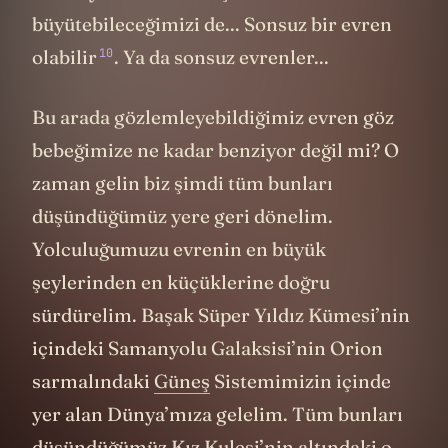
büyütebileceğimizi de... Sonsuz bir evren
10
olabilir
. Ya da sonsuz evrenler...
Bu arada gözlemleyebildiğimiz evren göz
bebeğimize ne kadar benziyor değil mi? O
zaman gelin biz şimdi tüm bunları
düşündüğümüz yere geri dönelim.
Yolculuğumuzu evrenin en büyük
şeylerinden en küçüklerine doğru
sürdürelim. Başak Süper Yıldız Kümesi’nin
içindeki Samanyolu Galaksisi’nin Orion
sarmalındaki
Güneş
Sistemimizin içinde
yer alan Dünya’mıza gelelim. Tüm bunları
düşündüğümüz Kız Kulesi’nin altındaki o