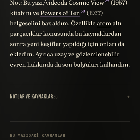
29
Not: Bu yazı/videoda Cosmic View
(1957)
30
kitabını ve
Powers of Ten
(1977)
belgeselini baz aldım. Özellikle
atom
altı
parçacıklar konusunda bu kaynaklardan
sonra yeni keşifler yapıldığı için onları da
ekledim. Ayrıca uzay ve gözlemlenebilir
evren hakkında da son bulguları kullandım.
NOTLAR VE KAYNAKLAR
30
BU YAZIDAKI KAVRAMLAR