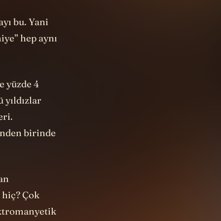
ayı bu. Yani
niye” hep aynı
ce yüzde 4
 yıldızlar
ri.
inden birinde
nan
 hiç? Çok
ektromanyetik
unuzda olan