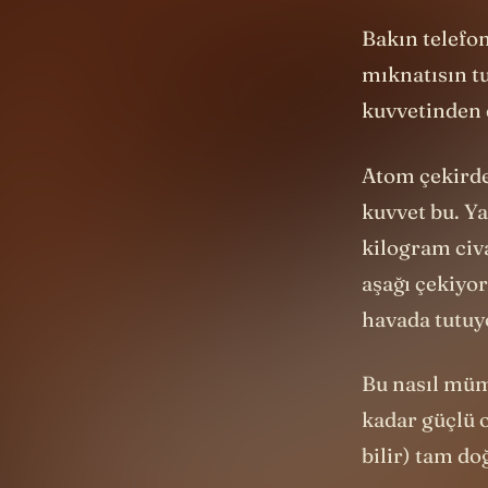
Bakın telefo
mıknatısın t
kuvvetinden 
Atom çekirde
kuvvet bu. Ya
kilogram civ
aşağı çekiyor
havada tutuy
Bu nasıl müm
kadar güçlü o
bilir) tam do