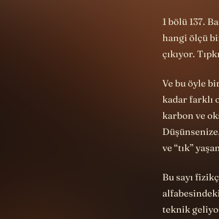
1 bölü 137. B
hangi ölçü bi
çıkıyor. Tıpkı
Ve bu öyle bi
kadar farklı 
karbon ve ok
Düşünsenize, 
ve “tık” yaşa
Bu sayı fizikç
alfabesindek
teknik geliyo
kuvvetin ne 