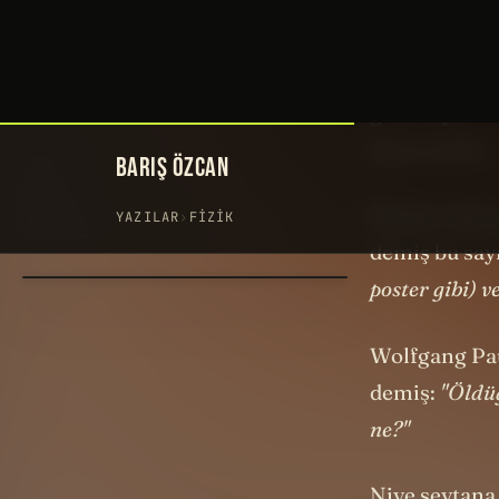
Bir sayıyı. Ü
görüyoruz bu 
görünüyor ama
heyecandan.
Meşhur
Rich
demiş bu sayı
poster gibi) 
Wolfgang Pau
demiş:
"Öldüğ
ne?"
Niye şeytana