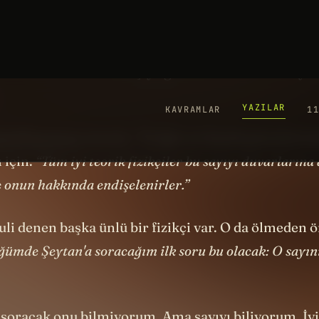
stelik sadece telefonlarda değil evrenin hemen her 
sayıyı. Bu öyle bir sayı ki çok sıradan ve çok önems
 onu bir teorik fizikçiye gösterirseniz titremeye 
ard Feynman
mesela. “Fiziğin en büyük gizemlerind
 için.
“Tüm iyi teorik fizikçiler bu sayıyı duvarlarına 
ve onun hakkında endişelenirler.”
li denen başka ünlü bir fizikçi var. O da ölmeden ö
ümde Şeytan'a soracağım ilk soru bu olacak: O sayın
 soracak onu bilmiyorum. Ama sayıyı biliyorum. İyi