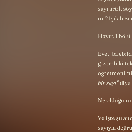
sayı artık sö
mi? Işık hızı
Hayır. 1 bölü 
Evet, bilebil
gizemli ki te
öğretmenimiz
bir sayı"
diye
Ne olduğunu a
Ve işte şu an
sayıyla doğru