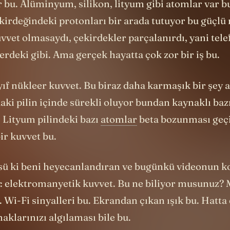
kirdeğindeki protonları bir arada tutuyor bu güçlü
vvet olmasaydı, çekirdekler parçalanırdı, yani tel
erdeki gibi. Ama gerçek hayatta çok zor bir iş bu.
ıf nükleer kuvvet. Bu biraz daha karmaşık bir şey
ki pilin içinde sürekli oluyor bundan kaynaklı baz
 Lityum pilindeki bazı
atomlar
beta bozunması geçi
bir kuvvet bu.
ü ki beni heyecanlandıran ve bugünkü videonun k
ey: elektromanyetik kuvvet. Bu ne biliyor musunuz? 
. Wi-Fi sinyalleri bu. Ekrandan çıkan ışık bu. Hatt
klarınızı algılaması bile bu.