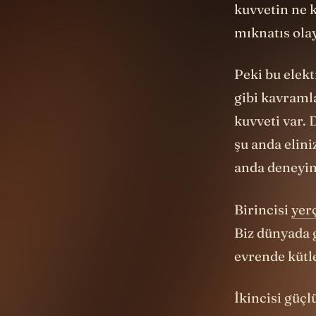
mıknatıs olay
Peki bu elek
gibi kavraml
kuvveti var. 
şu anda elini
anda deneyi
Birincisi
yer
Biz dünyada 
evrende kütl
İkincisi güç
arada tutuyo