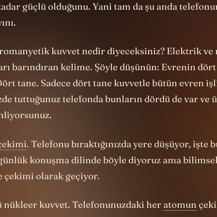
ını.
tromanyetik kuvvet nedir diyeceksiniz? Elektrik ve
arı barındıran kelime. Şöyle düşünün: Evrenin dört
Dört tane. Sadece dört tane kuvvetle bütün evren işli
zde tuttuğunuz telefonda bunların dördü de var ve 
mliyorsunuz.
çekimi
. Telefonu bıraktığınızda yere düşüyor, işte 
günlük konuşma dilinde böyle diyoruz ama bilimsel
e çekimi olarak geçiyor.
lü nükleer kuvvet. Telefonunuzdaki her
atomun
çeki
r bu. Alüminyum, silikon, lityum gibi atomlar var 