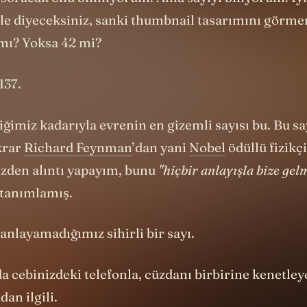
yle diyeceksiniz, sanki thumbnail tasarımını görme
 mı? Yoksa 42 mi?
137.
diğimiz kadarıyla evrenin en gizemli sayısı bu. Bu sa
krar
Richard Feynman
’dan yani
Nobel
ödüllü fizikçi
den alıntı yapayım, bunu
"hiçbir anlayışla bize gel
 tanımlamış.
nlayamadığımız sihirli bir sayı.
da cebinizdeki telefonla, cüzdanı birbirine kenetley
dan ilgili.