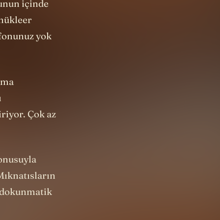
 nükleer
efonunuz yok
 ama
ı
riyor. Çok az
onusuyla
Mıknatısların
a dokunmatik