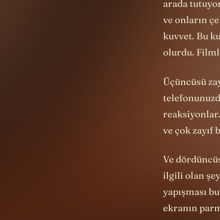
ve onların çe
kuvvet. Bu ku
olurdu. Filml
Üçüncüsü zay
telefonunuzda
reaksiyonlar.
ve çok zayıf 
Ve dördüncüs
ilgili olan ş
yapışması bu
ekranın parma