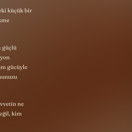
ki küçük bir
ekme
n güçlü
lyon
tüm gücüyle
onunuzu
vvetin ne
eğil, kim