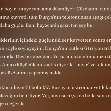
nu böyle tutuyorum ama düşmüyor. Cüzdanın içinde
utma kuvveti, tüm Dünya'nın telefonunuzu aşağı ç
daha güçlü. Beni heyecanla şaşırtan şey bu.
klerinin içindeki güçlü nükleer kuvvetten sonra e
ni şöyle söyleyeyim: Dünya'nın kütlesi 6 trilyon tri
arında. Dev bir gezegen. Ve şu anda telefonunuzu 
. Ama o küçücük mıknatıs diyor ki "hayır" ve telef
or cüzdanına yapışmış halde.
kün oluyor? 1 bölü 137. Bu sayı elektromanyetik ku
lacağını belirliyor. Ve şans eseri (ya da belki şans d
ğru değerde.