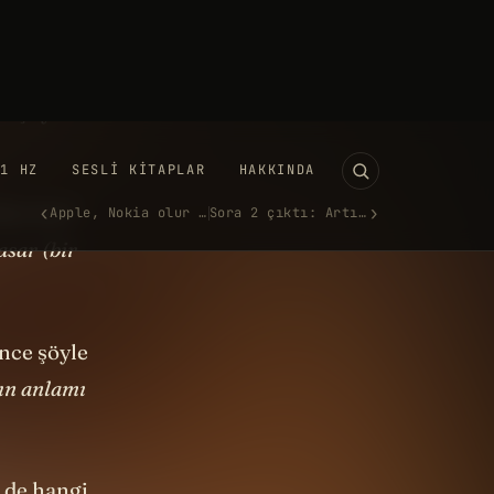
yerinde
iz gibi
başlıyor. Yani
en biri”
asar (bir
nce şöyle
ın anlamı
 de hangi