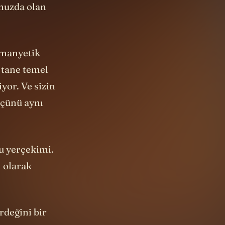
 manyetik
 tane temel
yor. Ve sizin
üçünü aynı
bu yerçekimi.
 olarak
rdeğini bir
bunun içinde