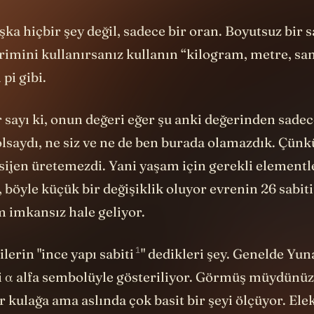
aşka hiçbir şey değil, sadece bir oran. Boyutsuz bir s
rimini kullanırsanız kullanın “kilogram, metre, sa
 pi gibi.
r sayı ki, onun değeri eğer şu anki değerinden sade
olsaydı, ne siz ve ne de ben burada olamazdık. Çünkü
sijen üretemezdi. Yani yaşam için gerekli elementle
böyle küçük bir değişiklik oluyor evrenin 26 sabit
m imkansız hale geliyor.
1
ilerin "
ince yapı sabiti
" dedikleri şey. Genelde Yu
i α alfa sembolüyle gösteriliyor. Görmüş müydünüz
r kulağa ama aslında çok basit bir şeyi ölçüyor. El
kadar güçlü olduğunu. Yani tam da şu anda telefon